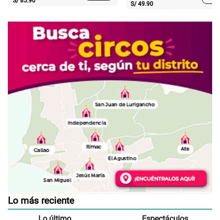
S/
85.90
S/
49.90
Lo más reciente
Lo último
Espectáculos