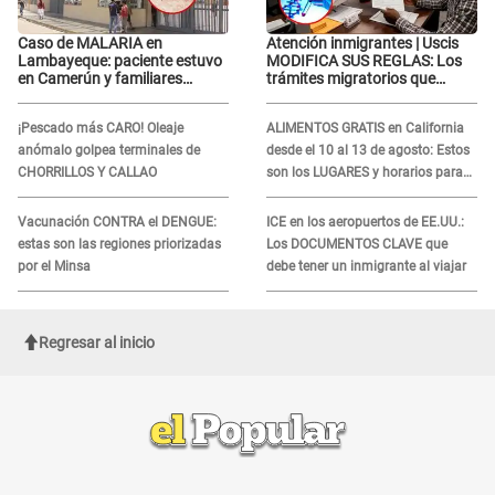
Caso de MALARIA en
Atención inmigrantes | Uscis
Lambayeque: paciente estuvo
MODIFICA SUS REGLAS: Los
en Camerún y familiares
trámites migratorios que
denuncian demora en
podrían necesitar tu prueba de
tratamiento
ADN
¡Pescado más CARO! Oleaje
ALIMENTOS GRATIS en California
anómalo golpea terminales de
desde el 10 al 13 de agosto: Estos
CHORRILLOS Y CALLAO
son los LUGARES y horarios para
recibir la ayuda
Vacunación CONTRA el DENGUE:
ICE en los aeropuertos de EE.UU.:
estas son las regiones priorizadas
Los DOCUMENTOS CLAVE que
por el Minsa
debe tener un inmigrante al viajar
Regresar al inicio