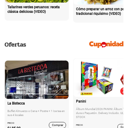
Tallarines verdes peruanos: receta
Cómo preparar un arroz con poll
clásica deliciosa (VIDEO)
tradicional riquísimo (VIDEO)
Ofertas
Panini
La Bistecca
Álbum Mundial 2026 PANINI: Álbum Tap
Buffet Almuerzo o Cena + Postre + 1 Ice tea en
dura o Paquetón. Delivery Incluido. ULTI
sus 4 locales
STOCK
PRECIO
Comprar
PRECIO
Comp