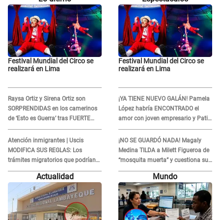
Festival Mundial del Circo se
Festival Mundial del Circo se
realizará en Lima
realizará en Lima
Raysa Ortiz y Sirena Ortiz son
¡YA TIENE NUEVO GALÁN! Pamela
SORPRENDIDAS en los camerinos
López habría ENCONTRADO el
de ‘Esto es Guerra’ tras FUERTE
amor con joven empresario y Pati
ENFRENTAMIENTO con Gabriel
Lorena la ECHA en VIVO
Moisés: “Gracias”
Atención inmigrantes | Uscis
¡NO SE GUARDÓ NADA! Magaly
MODIFICA SUS REGLAS: Los
Medina TILDA a Milett Figueroa de
trámites migratorios que podrían
“mosquita muerta” y cuestiona su
necesitar tu prueba de ADN
RECONCILIACIÓN con Marcelo
Actualidad
Mundo
Tinelli en TV argentina