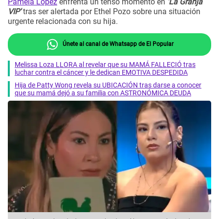
Pamela López
enfrenta un tenso momento en
'La Granja
VIP'
tras ser alertada por Ethel Pozo sobre una situación
urgente relacionada con su hija.
Únete al canal de Whatsapp de El Popular
Melissa Loza LLORA al revelar que su MAMÁ FALLECIÓ tras
luchar contra el cáncer y le dedican EMOTIVA DESPEDIDA
Hija de Patty Wong revela su UBICACIÓN tras darse a conocer
que su mamá dejó a su familia con ASTRONÓMICA DEUDA