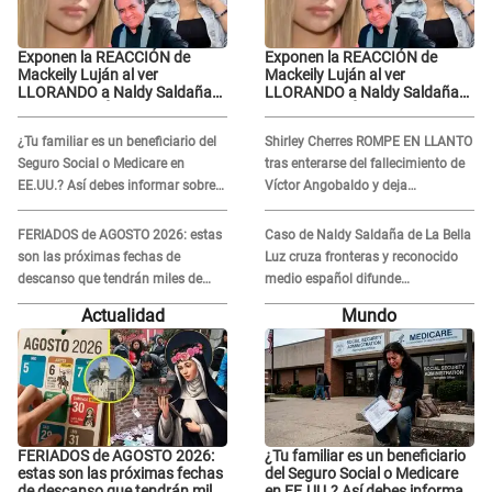
Exponen la REACCIÓN de
Exponen la REACCIÓN de
Mackeily Luján al ver
Mackeily Luján al ver
LLORANDO a Naldy Saldaña
LLORANDO a Naldy Saldaña
tras AGRESIÓN de director de
tras AGRESIÓN de director de
'La Bella Luz': Esto hizo
'La Bella Luz': Esto hizo
¿Tu familiar es un beneficiario del
Shirley Cherres ROMPE EN LLANTO
Seguro Social o Medicare en
tras enterarse del fallecimiento de
EE.UU.? Así debes informar sobre
Víctor Angobaldo y deja
su muerte para EVITAR COBROS
DESGARRADOR mensaje: "Mi
corazón está roto..."
FERIADOS de AGOSTO 2026: estas
Caso de Naldy Saldaña de La Bella
son las próximas fechas de
Luz cruza fronteras y reconocido
descanso que tendrán miles de
medio español difunde
peruanos
INDIGNANTE video: "Un hombre
Actualidad
Mundo
semicalvo que le dobla la edad"
FERIADOS de AGOSTO 2026:
¿Tu familiar es un beneficiario
estas son las próximas fechas
del Seguro Social o Medicare
de descanso que tendrán miles
en EE.UU.? Así debes informar