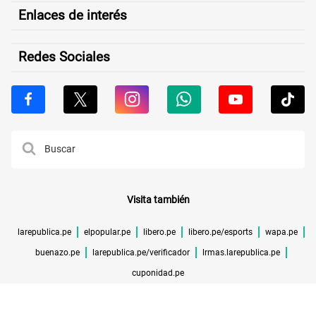
Enlaces de interés
Redes Sociales
Visita también
larepublica.pe
elpopular.pe
libero.pe
libero.pe/esports
wapa.pe
buenazo.pe
larepublica.pe/verificador
lrmas.larepublica.pe
cuponidad.pe
©TODOS LOS DERECHOS RESERVADOS -
2026