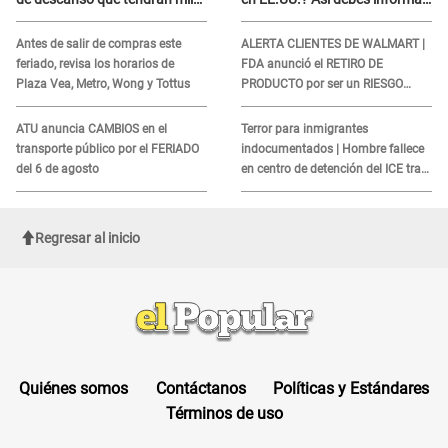
de peruanos
sobre su muerte para EVITAR
COBROS
Antes de salir de compras este
ALERTA CLIENTES DE WALMART |
feriado, revisa los horarios de
FDA anunció el RETIRO DE
Plaza Vea, Metro, Wong y Tottus
PRODUCTO por ser un RIESGO
MORTAL para consumidores: ¿Cuál
es?
ATU anuncia CAMBIOS en el
Terror para inmigrantes
transporte público por el FERIADO
indocumentados | Hombre fallece
del 6 de agosto
en centro de detención del ICE tras
sufrir una "emergencia médica"
Regresar al inicio
Quiénes somos
Contáctanos
Políticas y Estándares
Términos de uso