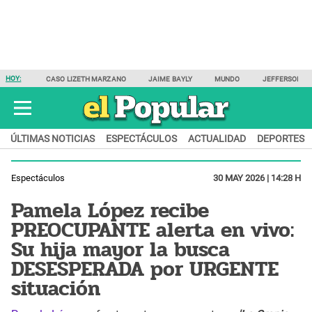
HOY:
CASO LIZETH MARZANO
JAIME BAYLY
MUNDO
JEFFERSON F
ÚLTIMAS NOTICIAS
ESPECTÁCULOS
ACTUALIDAD
DEPORTES
Espectáculos
30 MAY 2026 | 14:28 H
Pamela López recibe
PREOCUPANTE alerta en vivo:
Su hija mayor la busca
DESESPERADA por URGENTE
situación