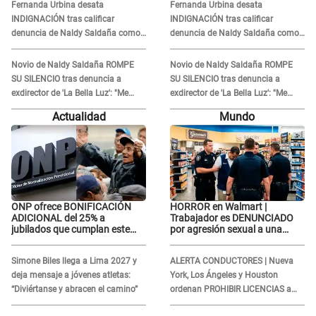
Fernanda Urbina desata
Fernanda Urbina desata
INDIGNACIÓN tras calificar
INDIGNACIÓN tras calificar
denuncia de Naldy Saldaña como
denuncia de Naldy Saldaña como
'acto bochornoso': "No es justo
'acto bochornoso': "No es justo
atacar a otra mujer"
atacar a otra mujer"
Novio de Naldy Saldaña ROMPE
Novio de Naldy Saldaña ROMPE
SU SILENCIO tras denuncia a
SU SILENCIO tras denuncia a
exdirector de 'La Bella Luz': "Me
exdirector de 'La Bella Luz': "Me
basta con que ella esté bien"
basta con que ella esté bien"
Actualidad
Mundo
ONP ofrece BONIFICACIÓN
HORROR en Walmart |
ADICIONAL del 25% a
Trabajador es DENUNCIADO
jubilados que cumplan este
por agresión sexual a una
REQUISITO: revisa si accedes
cliente y su respuesta
aquí
INDIGNÓ A TODOS
Simone Biles llega a Lima 2027 y
ALERTA CONDUCTORES | Nueva
deja mensaje a jóvenes atletas:
York, Los Ángeles y Houston
“Diviértanse y abracen el camino”
ordenan PROHIBIR LICENCIAS a
quienes no presenten ESTE