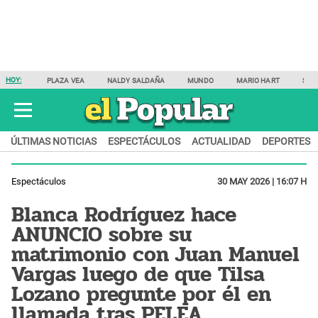
HOY:
PLAZA VEA
NALDY SALDAÑA
MUNDO
MARIO HART
SAM
ÚLTIMAS NOTICIAS
ESPECTÁCULOS
ACTUALIDAD
DEPORTES
Espectáculos
30 MAY 2026 | 16:07 H
Blanca Rodríguez hace
ANUNCIO sobre su
matrimonio con Juan Manuel
Vargas luego de que Tilsa
Lozano pregunte por él en
llamada tras PELEA