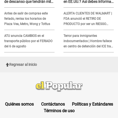
de descanso que tendrán miles
en EE.UU.? Así debes informar
de peruanos
sobre su muerte para EVITAR
COBROS
Antes de salir de compras este
ALERTA CLIENTES DE WALMART |
feriado, revisa los horarios de
FDA anunció el RETIRO DE
Plaza Vea, Metro, Wong y Tottus
PRODUCTO por ser un RIESGO
MORTAL para consumidores: ¿Cuál
es?
ATU anuncia CAMBIOS en el
Terror para inmigrantes
transporte público por el FERIADO
indocumentados | Hombre fallece
del 6 de agosto
en centro de detención del ICE tras
sufrir una "emergencia médica"
Regresar al inicio
Quiénes somos
Contáctanos
Políticas y Estándares
Términos de uso