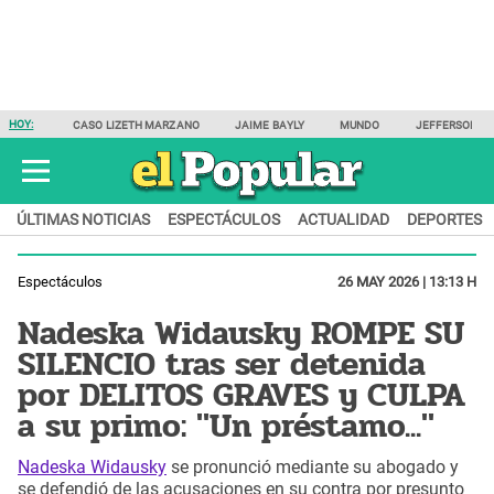
HOY:
CASO LIZETH MARZANO
JAIME BAYLY
MUNDO
JEFFERSON F
ÚLTIMAS NOTICIAS
ESPECTÁCULOS
ACTUALIDAD
DEPORTES
Espectáculos
26 MAY 2026 | 13:13 H
Nadeska Widausky ROMPE SU
SILENCIO tras ser detenida
por DELITOS GRAVES y CULPA
a su primo: "Un préstamo..."
Nadeska Widausky
se pronunció mediante su abogado y
se defendió de las acusaciones en su contra por presunto