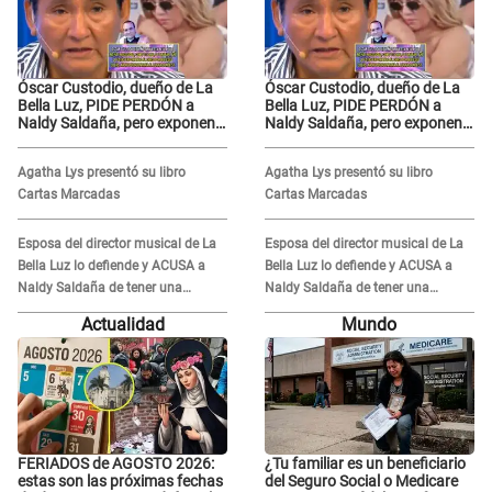
Óscar Custodio, dueño de La
Óscar Custodio, dueño de La
Bella Luz, PIDE PERDÓN a
Bella Luz, PIDE PERDÓN a
Naldy Saldaña, pero exponen
Naldy Saldaña, pero exponen
audio donde le reclama por
audio donde le reclama por
VIDEOS: "No hay necesidad de
VIDEOS: "No hay necesidad de
Agatha Lys presentó su libro
Agatha Lys presentó su libro
grabar"
grabar"
Cartas Marcadas
Cartas Marcadas
Esposa del director musical de La
Esposa del director musical de La
Bella Luz lo defiende y ACUSA a
Bella Luz lo defiende y ACUSA a
Naldy Saldaña de tener una
Naldy Saldaña de tener una
relación con él y otros integrantes
relación con él y otros integrantes
Actualidad
Mundo
FERIADOS de AGOSTO 2026:
¿Tu familiar es un beneficiario
estas son las próximas fechas
del Seguro Social o Medicare