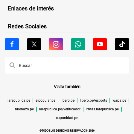
Enlaces de interés
Redes Sociales
Visita también
larepublica.pe
elpopular.pe
libero.pe
libero.pe/esports
wapa.pe
buenazo.pe
larepublica.pe/verificador
lrmas.larepublica.pe
cuponidad.pe
©TODOS LOS DERECHOS RESERVADOS -
2026