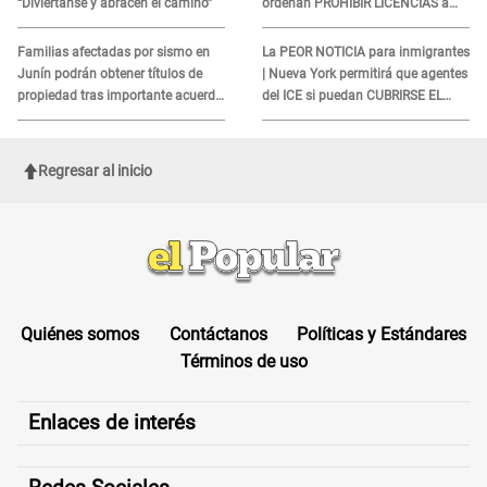
“Diviértanse y abracen el camino”
ordenan PROHIBIR LICENCIAS a
quienes no presenten ESTE
DOCUMENTO
Familias afectadas por sismo en
La PEOR NOTICIA para inmigrantes
Junín podrán obtener títulos de
| Nueva York permitirá que agentes
propiedad tras importante acuerdo
del ICE si puedan CUBRIRSE EL
de Cofopri
ROSTRO
Regresar al inicio
Quiénes somos
Contáctanos
Políticas y Estándares
Términos de uso
Enlaces de interés