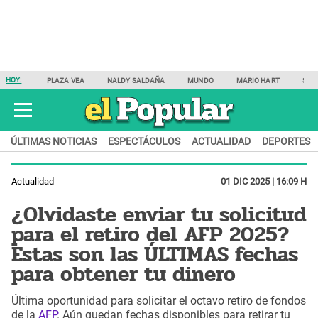
HOY:
PLAZA VEA
NALDY SALDAÑA
MUNDO
MARIO HART
SAM
ÚLTIMAS NOTICIAS
ESPECTÁCULOS
ACTUALIDAD
DEPORTES
Actualidad
01 DIC 2025 | 16:09 H
¿Olvidaste enviar tu solicitud
para el retiro del AFP 2025?
Estas son las ÚLTIMAS fechas
para obtener tu dinero
Última oportunidad para solicitar el octavo retiro de fondos
de la
AFP
. Aún quedan fechas disponibles para retirar tu