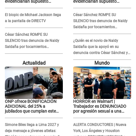
evidenciarían supuesto
evidenciarían supuesto
romance clandestino con
romance clandestino con
Naldy Saldaña, pese a tener
Naldy Saldaña, pese a tener
El biopic de Michael Jackson llega
César Sánchez ROMPE SU
pareja
pareja
a la pantalla de DIRECTV
SILENCIO tras denuncia de Naldy
Saldaña por tocamientos
indebidos: "Pido respetar la
César Sánchez ROMPE SU
presunción de inocencia"
SILENCIO tras denuncia de Naldy
¿Quién es el novio de Naldy
Saldaña por tocamientos
Saldaña que la apoyó en su
indebidos: "Pido respetar la
denuncia contra César Sánchez y
presunción de inocencia"
confrontó al dueño de 'La Bella
Actualidad
Mundo
Luz'?
ONP ofrece BONIFICACIÓN
HORROR en Walmart |
ADICIONAL del 25% a
Trabajador es DENUNCIADO
jubilados que cumplan este
por agresión sexual a una
REQUISITO: revisa si accedes
cliente y su respuesta
aquí
INDIGNÓ A TODOS
Simone Biles llega a Lima 2027 y
ALERTA CONDUCTORES | Nueva
deja mensaje a jóvenes atletas:
York, Los Ángeles y Houston