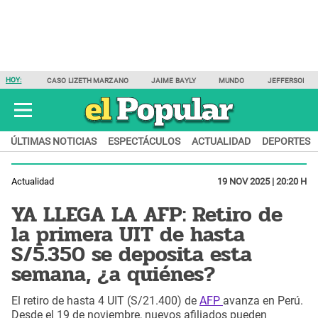
HOY:
CASO LIZETH MARZANO
JAIME BAYLY
MUNDO
JEFFERSON F
ÚLTIMAS NOTICIAS
ESPECTÁCULOS
ACTUALIDAD
DEPORTES
Actualidad
19 NOV 2025 | 20:20 H
YA LLEGA LA AFP: Retiro de
la primera UIT de hasta
S/5.350 se deposita esta
semana, ¿a quiénes?
El retiro de hasta 4 UIT (S/21.400) de
AFP
avanza en Perú.
Desde el 19 de noviembre, nuevos afiliados pueden