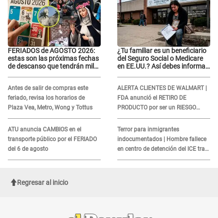
FERIADOS de AGOSTO 2026:
¿Tu familiar es un beneficiario
estas son las próximas fechas
del Seguro Social o Medicare
de descanso que tendrán miles
en EE.UU.? Así debes informar
de peruanos
sobre su muerte para EVITAR
COBROS
Antes de salir de compras este
ALERTA CLIENTES DE WALMART |
feriado, revisa los horarios de
FDA anunció el RETIRO DE
Plaza Vea, Metro, Wong y Tottus
PRODUCTO por ser un RIESGO
MORTAL para consumidores: ¿Cuál
es?
ATU anuncia CAMBIOS en el
Terror para inmigrantes
transporte público por el FERIADO
indocumentados | Hombre fallece
del 6 de agosto
en centro de detención del ICE tras
sufrir una "emergencia médica"
Regresar al inicio