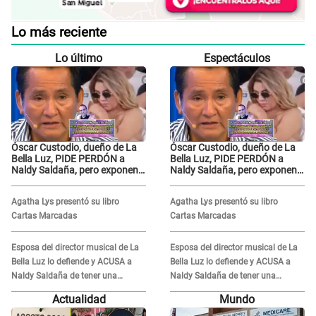
Lo más reciente
Lo último
Espectáculos
Óscar Custodio, dueño de La
Óscar Custodio, dueño de La
Bella Luz, PIDE PERDÓN a
Bella Luz, PIDE PERDÓN a
Naldy Saldaña, pero exponen
Naldy Saldaña, pero exponen
audio donde le reclama por
audio donde le reclama por
VIDEOS: "No hay necesidad de
VIDEOS: "No hay necesidad de
Agatha Lys presentó su libro
Agatha Lys presentó su libro
grabar"
grabar"
Cartas Marcadas
Cartas Marcadas
Esposa del director musical de La
Esposa del director musical de La
Bella Luz lo defiende y ACUSA a
Bella Luz lo defiende y ACUSA a
Naldy Saldaña de tener una
Naldy Saldaña de tener una
relación con él y otros integrantes
relación con él y otros integrantes
Actualidad
Mundo