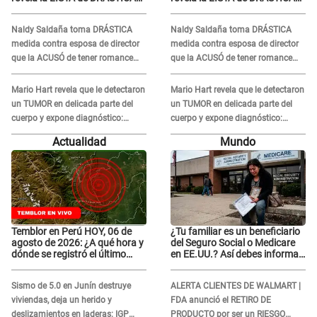
medidas para prevenir acoso
medidas para prevenir acoso
en 'La Bella Luz' tras caso
en 'La Bella Luz' tras caso
Naldy Saldaña toma DRÁSTICA
Naldy Saldaña toma DRÁSTICA
Naldy Saldaña
Naldy Saldaña
medida contra esposa de director
medida contra esposa de director
que la ACUSÓ de tener romance
que la ACUSÓ de tener romance
con él: "Muy triste..."
con él: "Muy triste..."
Mario Hart revela que le detectaron
Mario Hart revela que le detectaron
un TUMOR en delicada parte del
un TUMOR en delicada parte del
cuerpo y expone diagnóstico:
cuerpo y expone diagnóstico:
"Dolores muy fuertes..."
"Dolores muy fuertes..."
Actualidad
Mundo
Temblor en Perú HOY, 06 de
¿Tu familiar es un beneficiario
agosto de 2026: ¿A qué hora y
del Seguro Social o Medicare
dónde se registró el último
en EE.UU.? Así debes informar
sismo, según IGP?
sobre su muerte para EVITAR
COBROS
Sismo de 5.0 en Junín destruye
ALERTA CLIENTES DE WALMART |
viviendas, deja un herido y
FDA anunció el RETIRO DE
deslizamientos en laderas: IGP
PRODUCTO por ser un RIESGO