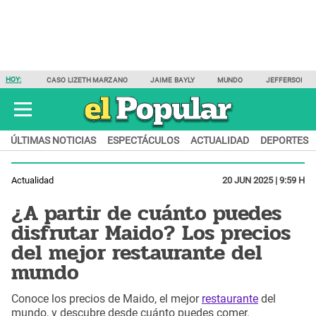
HOY:
CASO LIZETH MARZANO
JAIME BAYLY
MUNDO
JEFFERSON F
ÚLTIMAS NOTICIAS
ESPECTÁCULOS
ACTUALIDAD
DEPORTES
Actualidad
20 JUN 2025 | 9:59 H
¿A partir de cuánto puedes
disfrutar Maido? Los precios
del mejor restaurante del
mundo
Conoce los precios de Maido, el mejor
restaurante
del
mundo, y descubre desde cuánto puedes comer.