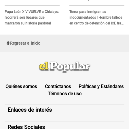
alerta sobre posibles réplicas
MORTAL para consumidores: ¿Cuál
es?
Papa León XIV VUELVE a Chiclayo:
Terror para inmigrantes
recorrerá seis lugares que
indocumentados | Hombre fallece
marcaron su historia pastoral
en centro de detención del ICE tras
sufrir una "emergencia médica"
Regresar al inicio
Quiénes somos
Contáctanos
Políticas y Estándares
Términos de uso
Enlaces de interés
Redes Sociales