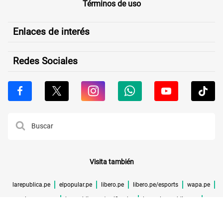
Términos de uso
Enlaces de interés
Redes Sociales
Visita también
larepublica.pe
elpopular.pe
libero.pe
libero.pe/esports
wapa.pe
buenazo.pe
larepublica.pe/verificador
lrmas.larepublica.pe
cuponidad.pe