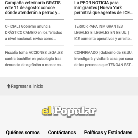
Campaña veterinaria GRATIS
La PEOR NOTICIA para
este 11 de agosto: conoce
inmigrantes | Nueva York
dónde atenderán a perros y
permitirá que agentes del ICE
gatos sin costo
si puedan CUBRIRSE EL
ROSTRO
OFICIAL | Gobierno anuncia
TERROR PARA INMIGRANTES
DRÁSTICO CAMBIO en los feriados
LEGALES E ILEGALES EN EE.UU. |
a nivel nacional: revisa como
ICE aumenta operativos y arrestos
quedarán los DÍAS LIBRES
a extranjeros en aeropuertos
Fiscalía toma ACCIONES LEGALES
CONFIRMADO | Gobierno de EE.UU.
contra bachiller en psicología tras
investigará y visitará casa por casa
denuncia de agr3sión a menor con
de las personas que TENGAN ESTE
autismo
TRABAJO
Regresar al inicio
Quiénes somos
Contáctanos
Políticas y Estándares