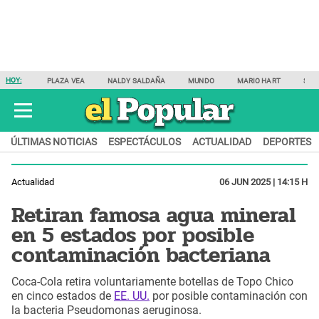
HOY:
PLAZA VEA
NALDY SALDAÑA
MUNDO
MARIO HART
SAM
ÚLTIMAS NOTICIAS
ESPECTÁCULOS
ACTUALIDAD
DEPORTES
Actualidad
06 JUN 2025 | 14:15 H
Retiran famosa agua mineral
en 5 estados por posible
contaminación bacteriana
Coca-Cola retira voluntariamente botellas de Topo Chico
en cinco estados de
EE. UU.
por posible contaminación con
la bacteria Pseudomonas aeruginosa.