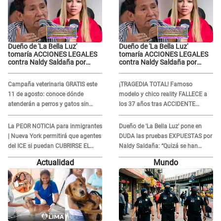
Dueño de 'La Bella Luz'
Dueño de 'La Bella Luz'
tomaría ACCIONES LEGALES
tomaría ACCIONES LEGALES
contra Naldy Saldaña por
contra Naldy Saldaña por
grabaciones en su casa: "Lo
grabaciones en su casa: "Lo
determinará la justicia"
determinará la justicia"
Campaña veterinaria GRATIS este
¡TRAGEDIA TOTAL! Famoso
11 de agosto: conoce dónde
modelo y chico reality FALLECE a
atenderán a perros y gatos sin
los 37 años tras ACCIDENTE
costo
durante la grabación de un
comercial
La PEOR NOTICIA para inmigrantes
Dueño de 'La Bella Luz' pone en
| Nueva York permitirá que agentes
DUDA las pruebas EXPUESTAS por
del ICE si puedan CUBRIRSE EL
Naldy Saldaña: “Quizá se han
ROSTRO
editado...”
Actualidad
Mundo