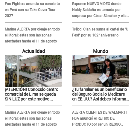
Foo Fighters anuncia su concierto
Exponen NUEVO VIDEO donde
en Perú con su Take Cover Tour
Naldy Saldaña es tomada por
2027
sorpresa por César Sánchez y ella
evidencia su REACCIÓN: Le agarró
la mano
Marina ALERTA por oleaje en todo
Trébol Clan se suma al cartel de "U
el litoral: estas son las zonas
Fest" por su 102° aniversario
afectadas hasta el 11 de agosto
Actualidad
Mundo
¡ATENCIÓN! Conocido centro
¿Tu familiar es un beneficiario
comercial de Lima se queda
del Seguro Social o Medicare
SIN LUZ por este motivo:
en EE.UU.? Así debes informar
¿desde cuándo atenderá?
sobre su muerte para EVITAR
COBROS
Marina ALERTA por oleaje en todo
ALERTA CLIENTES DE WALMART |
el litoral: estas son las zonas
FDA anunció el RETIRO DE
afectadas hasta el 11 de agosto
PRODUCTO por ser un RIESGO
MORTAL para consumidores: ¿Cuál