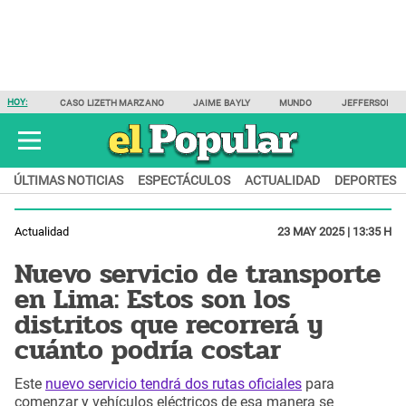
HOY:
CASO LIZETH MARZANO
JAIME BAYLY
MUNDO
JEFFERSON F
ÚLTIMAS NOTICIAS
ESPECTÁCULOS
ACTUALIDAD
DEPORTES
Actualidad
23 MAY 2025 | 13:35 H
Nuevo servicio de transporte
en Lima: Estos son los
distritos que recorrerá y
cuánto podría costar
Este
nuevo servicio tendrá dos rutas oficiales
para
comenzar y vehículos eléctricos de esa manera se