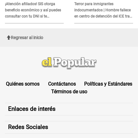
es?
¡Atención afiliados! SIS otorga
Terror para inmigrantes
beneficio económico y así puedes
indocumentados | Hombre fallece
consultar con tu DNI si te
en centro de detención del ICE tras
corresponde
sufrir una "emergencia médica"
Regresar al inicio
Quiénes somos
Contáctanos
Políticas y Estándares
Términos de uso
Enlaces de interés
Redes Sociales