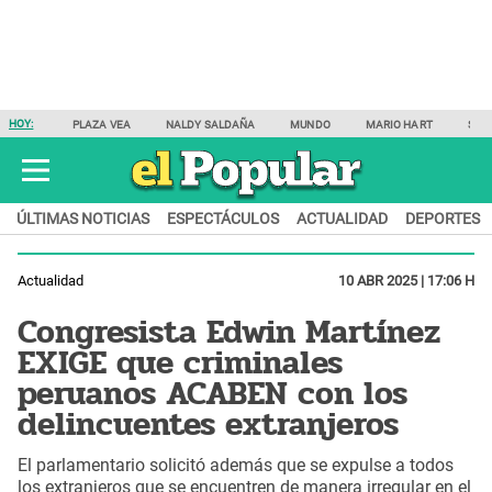
HOY:
PLAZA VEA
NALDY SALDAÑA
MUNDO
MARIO HART
SAM
ÚLTIMAS NOTICIAS
ESPECTÁCULOS
ACTUALIDAD
DEPORTES
Actualidad
10 ABR 2025 | 17:06 H
Congresista Edwin Martínez
EXIGE que criminales
peruanos ACABEN con los
delincuentes extranjeros
El parlamentario solicitó además que se expulse a todos
los extranjeros que se encuentren de manera irregular en el