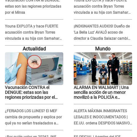
Vacunación CONTRA el DENGUE:
Youna EXPLOTA y hace FUERTE
estas son las regiones priorizadas
acusación contra Bryan Torres
por el Minsa
vinculada a su hija con Samahara
Lobatón: "Le volvió a..."
Youna EXPLOTA y hace FUERTE
¡INDIGNANTES AUDIOS! Dueño de
acusación contra Bryan Torres
'La Bella Luz' AVALÓ acoso de
vinculada a su hija con Samahara
director a Claudia Salazar cambio
Lobatón: "Le volvió a..."
de darle TEMAS musicales:
Actualidad
Mundo
"Depende..."
Vacunación CONTRA el
ALARMA EN WALMART | Una
DENGUE: estas son las
sencilla acción de un menor
regiones priorizadas por el
movilizó a la POLICÍA e
Minsa
iniciaron una investigación por
lo hallado: ¿Qué ocurrió?
¿FERIADOS LOS LUNES? El MEF
ALERTA MÁXIMA INMIGRANTES
cambia de propuesta y explica por
LEGALES E INDOCUMENTADOS |
qué ya no serían trasladados a
EE.UU. ordena DESPIDOS MASIVOS
viernes
y DEPORTACIONES a estos
extranjeros