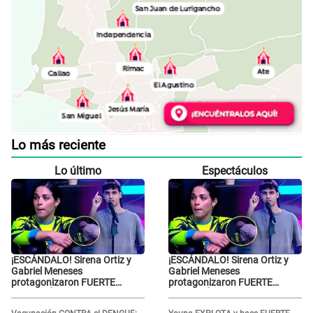
Lo más reciente
Lo último
Espectáculos
¡ESCÁNDALO! Sirena Ortiz y
¡ESCÁNDALO! Sirena Ortiz y
Gabriel Meneses
Gabriel Meneses
protagonizaron FUERTE
protagonizaron FUERTE
DISCUSIÓN en vivo en ‘Esto es
DISCUSIÓN en vivo en ‘Esto es
Guerra’: “Ya no quiero...”
Guerra’: “Ya no quiero...”