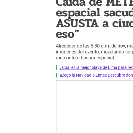
Caída de MET
espacial sacu
ASUSTA a ciu
eso”
Alrededor de las 5:30 a.m. de hoy, 
imágenes del evento, mezclando sor
meteorito o basura espacial.
¿Cuál es la mejor playa de Lima para rec
¡Llegó la Navidad a Lima!: Descubre dond