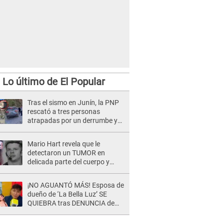
Lo último de El Popular
Tras el sismo en Junín, la PNP
rescató a tres personas
atrapadas por un derrumbe y
reforzó los operativos de
emergencia
Mario Hart revela que le
detectaron un TUMOR en
delicada parte del cuerpo y
expone diagnóstico: "Dolores
muy fuertes..."
¡NO AGUANTÓ MÁS! Esposa de
dueño de ‘La Bella Luz’ SE
QUIEBRA tras DENUNCIA de
Héctor Boza y ARREMETE
contra Claudia Salazar