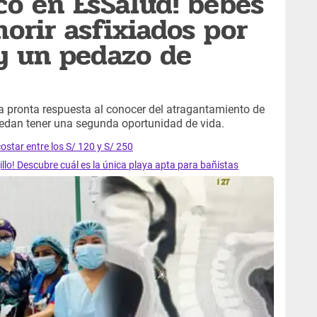
co en EsSalud! bebes
orir asfixiados por
 y un pedazo de
a pronta respuesta al conocer del atragantamiento de
edan tener una segunda oportunidad de vida.
 costar entre los S/ 120 y S/ 250
jillo! Descubre cuál es la única playa apta para bañistas