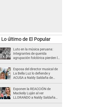
Lo último de El Popular
Luto en la música peruana:
Integrantes de querida
agrupación folclórica pierden la
vida en accidente vehicular
Esposa del director musical de
La Bella Luz lo defiende y
ACUSA a Naldy Saldaña de
tener una relación con él y
otros integrantes
Exponen la REACCIÓN de
Mackeily Luján al ver
LLORANDO a Naldy Saldaña
tras AGRESIÓN de director de
'La Bella Luz': Esto hizo