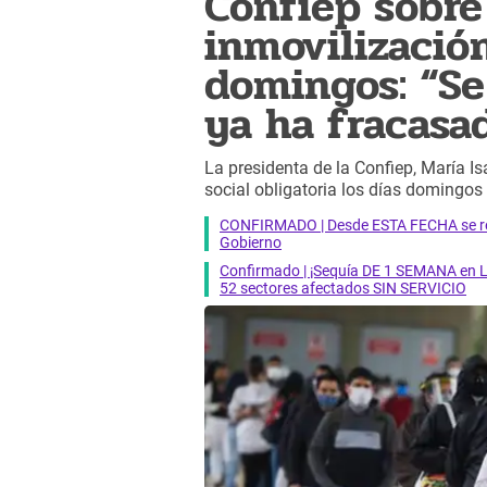
Confiep sobre
inmovilización
domingos: “S
ya ha fracasa
La presidenta de la Confiep, María Is
social obligatoria los días domingos
CONFIRMADO | Desde ESTA FECHA se reab
Gobierno
Confirmado | ¡Sequía DE 1 SEMANA en Li
52 sectores afectados SIN SERVICIO