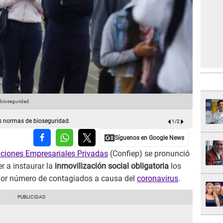
 bioseguridad.
León recom
s normas de bioseguridad.
1
/
2
uciones Empresariales Privadas
(Confiep) se pronunció
er a instaurar la
inmovilización social obligatoria
los
ayor número de contagiados a causa del
coronavirus
.