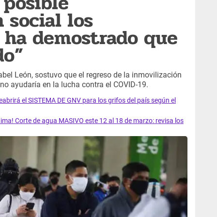
 posible
 social los
e ha demostrado que
do”
abel León, sostuvo que el regreso de la inmovilización
 no ayudaría en la lucha contra el COVID-19.
rirá el SISTEMA DE GNV para los grifos del país según el
ma! Corte de agua MASIVO este 12 al 18 de marzo: revisa los