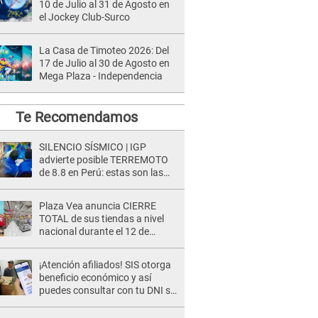
10 de Julio al 31 de Agosto en
el Jockey Club-Surco
La Casa de Timoteo 2026: Del
17 de Julio al 30 de Agosto en
Mega Plaza - Independencia
Te Recomendamos
SILENCIO SÍSMICO | IGP
advierte posible TERREMOTO
de 8.8 en Perú: estas son las
zonas más expuestas
Plaza Vea anuncia CIERRE
TOTAL de sus tiendas a nivel
nacional durante el 12 de
agosto por este MOTIVO
¡Atención afiliados! SIS otorga
beneficio económico y así
puedes consultar con tu DNI si
te corresponde