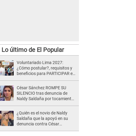
Lo último de El Popular
Voluntariado Lima 2027:
ienda que se sigan respetando las normas de bioseguridad.
¿Cómo postular?, requisitos y
beneficios para PARTICIPAR en
los Juegos Panamericanos
César Sánchez ROMPE SU
SILENCIO tras denuncia de
Naldy Saldaña por tocamientos
indebidos: "Pido respetar la
presunción de inocencia"
¿Quién es el novio de Naldy
Saldaña que la apoyó en su
denuncia contra César
Sánchez y confrontó al dueño
de 'La Bella Luz'?