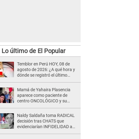
Lo último de El Popular
niversal 760 soles disponible para todo el país.
Temblor en Perú HOY, 08 de
agosto de 2026: ¿A qué hora y
dónde se registró el último
sismo, según IGP?
Mamá de Yahaira Plasencia
aparece como paciente de
centro ONCOLÓGICO y su
hermano lanza DESGARRADOR
mensaje: "Hoy fue la última..."
Naldy Saldaña toma RADICAL
decisión tras CHATS que
evidenciarían INFIDELIDAD a
su novio con animador de 'La
Bella Luz': "Un día..."