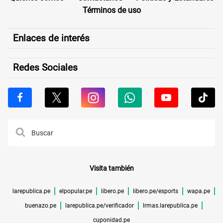
Términos de uso
Enlaces de interés
Redes Sociales
Visita también
larepublica.pe
elpopular.pe
libero.pe
libero.pe/esports
wapa.pe
buenazo.pe
larepublica.pe/verificador
lrmas.larepublica.pe
cuponidad.pe