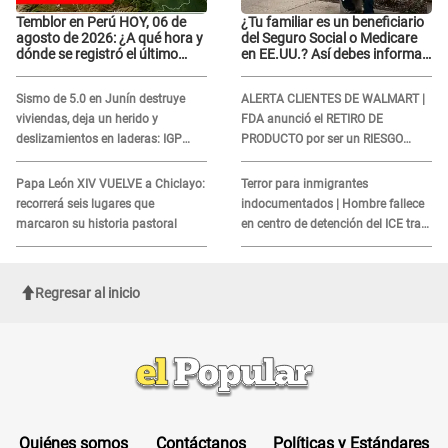
Temblor en Perú HOY, 06 de
¿Tu familiar es un beneficiario
agosto de 2026: ¿A qué hora y
del Seguro Social o Medicare
dónde se registró el último
en EE.UU.? Así debes informar
sismo, según IGP?
sobre su muerte para EVITAR
COBROS
Sismo de 5.0 en Junín destruye
ALERTA CLIENTES DE WALMART |
viviendas, deja un herido y
FDA anunció el RETIRO DE
deslizamientos en laderas: IGP
PRODUCTO por ser un RIESGO
alerta sobre posibles réplicas
MORTAL para consumidores: ¿Cuál
es?
Papa León XIV VUELVE a Chiclayo:
Terror para inmigrantes
recorrerá seis lugares que
indocumentados | Hombre fallece
marcaron su historia pastoral
en centro de detención del ICE tras
sufrir una "emergencia médica"
Regresar al inicio
Quiénes somos
Contáctanos
Políticas y Estándares