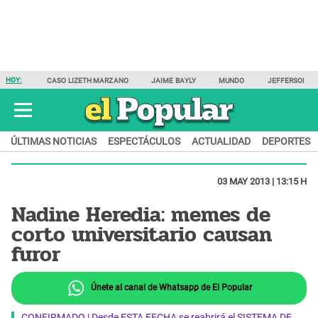
HOY:
CASO LIZETH MARZANO
JAIME BAYLY
MUNDO
JEFFERSON F
ÚLTIMAS NOTICIAS
ESPECTÁCULOS
ACTUALIDAD
DEPORTES
03 MAY 2013 | 13:15 H
Nadine Heredia: memes de
corto universitario causan
furor
Únete al canal de Whatsapp de El Popular
CONFIRMADO | Desde ESTA FECHA se reabrirá el SISTEMA DE