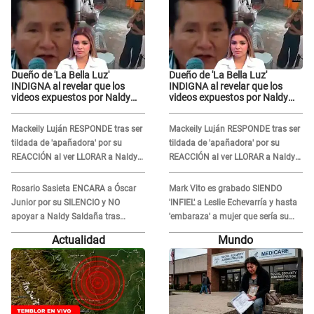
Dueño de 'La Bella Luz'
Dueño de 'La Bella Luz'
INDIGNA al revelar que los
INDIGNA al revelar que los
videos expuestos por Naldy
videos expuestos por Naldy
Saldaña pueden ser
Saldaña pueden ser
EDITADOS: "Yo tengo sus dos
EDITADOS: "Yo tengo sus dos
Mackeily Luján RESPONDE tras ser
Mackeily Luján RESPONDE tras ser
visitas..."
visitas..."
tildada de 'apañadora' por su
tildada de 'apañadora' por su
REACCIÓN al ver LLORAR a Naldy
REACCIÓN al ver LLORAR a Naldy
Saldaña tras acoso: "No sabía la
Saldaña tras acoso: "No sabía la
magnitud"
magnitud"
Rosario Sasieta ENCARA a Óscar
Mark Vito es grabado SIENDO
Junior por su SILENCIO y NO
'INFIEL' a Leslie Echevarría y hasta
apoyar a Naldy Saldaña tras
'embaraza' a mujer que sería su
denuncia en 'La Bella Luz': "¿Te
AMANTE: "¡Eres un desgraciado! "
Actualidad
Mundo
comieron la lengua?"