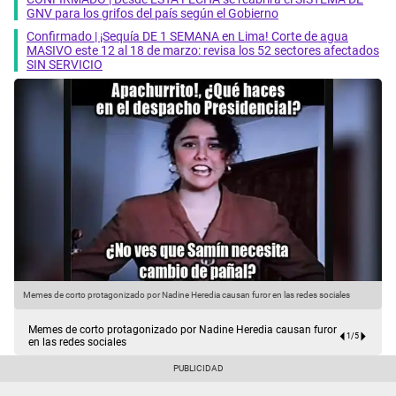
GNV para los grifos del país según el Gobierno
Confirmado | ¡Sequía DE 1 SEMANA en Lima! Corte de agua
MASIVO este 12 al 18 de marzo: revisa los 52 sectores afectados
SIN SERVICIO
Memes de corto protagonizado por Nadine Heredia causan furor en las redes sociales
M
Memes de corto protagonizado por Nadine Heredia causan furor
1
/
5
en las redes sociales