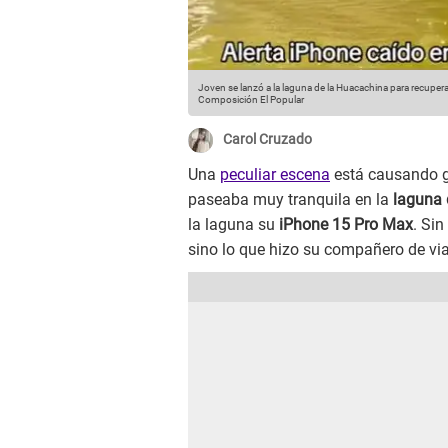
Joven se lanzó a la laguna de la Huacachina para recuper
Composición El Popular
Carol Cruzado
Una
peculiar escena
está causando gr
paseaba muy tranquila en la
laguna 
la laguna su
iPhone 15 Pro Max
. Si
sino lo que hizo su compañero de via