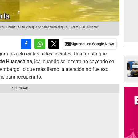
ar su iPhone 15 Pro Max que se había caído al agua.
Fuente: GLR
-
Crédito:
an revuelo en las redes sociales. Una turista que
de Huacachina
, Ica, cuando se le terminó cayendo en
n embargo, lo que más llamó la atención no fue eso,
je para recuperarlo.