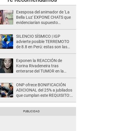
Exesposa del animador de 'La
Bella Luz' EXPONE CHATS que
evidenciarían supuesto
romance clandestino con Naldy
Saldaña, pese a tener pareja
SILENCIO SÍSMICO | IGP
advierte posible TERREMOTO
de 8.8 en Perú: estas son las
zonas más expuestas
Exponen la REACCIÓN de
Korina Rivadeneira tras
enterarse del TUMOR en la
cabeza de Mario Hart: "Ella
estaba muy..."
ONP ofrece BONIFICACIÓN
ADICIONAL del 25% a jubilados
que cumplan este REQUISITO:
revisa si accedes aquí