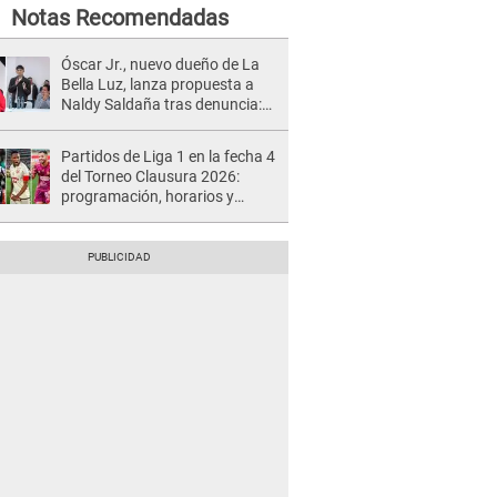
Notas Recomendadas
Óscar Jr., nuevo dueño de La
Bella Luz, lanza propuesta a
Naldy Saldaña tras denuncia:
“Va a haber otro tipo de ley”
Partidos de Liga 1 en la fecha 4
del Torneo Clausura 2026:
programación, horarios y
dónde ver