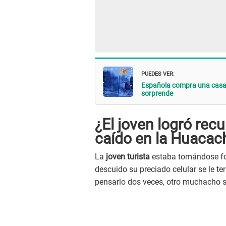
PUEDES VER:
Española compra una casaca 
sorprende
¿El joven logró rec
caído en la Huacac
La
joven turista
estaba tomándose fo
descuido su preciado celular se le t
pensarlo dos veces, otro muchacho se