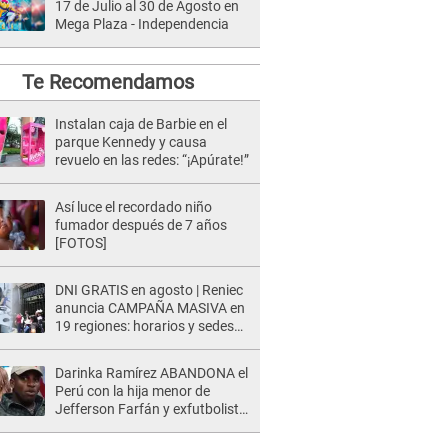
17 de Julio al 30 de Agosto en
Mega Plaza - Independencia
Te Recomendamos
Instalan caja de Barbie en el
parque Kennedy y causa
revuelo en las redes: “¡Apúrate!”
Así luce el recordado niño
fumador después de 7 años
[FOTOS]
DNI GRATIS en agosto | Reniec
anuncia CAMPAÑA MASIVA en
19 regiones: horarios y sedes
oficiales
Darinka Ramírez ABANDONA el
Perú con la hija menor de
Jefferson Farfán y exfutbolista
REACCIONA: "A ti que..."