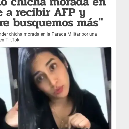
ió chicha morada en
e a recibir AFP y
mpre busquemos más"
nder chicha morada en la Parada Militar por una
en TikTok.