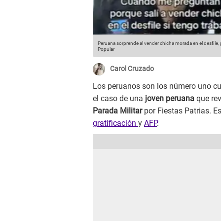
Peruana sorprende al vender chicha morada en el desfile, pe
Popular
Carol Cruzado
Los peruanos son los número uno cua
el caso de una
joven peruana
que rev
Parada Militar
por Fiestas Patrias. E
gratificación
y
AFP
.