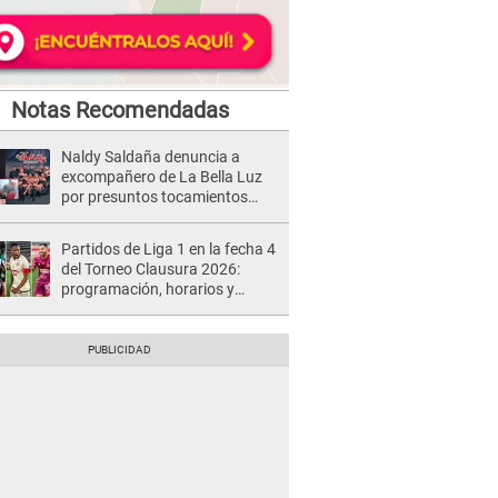
Notas Recomendadas
Naldy Saldaña denuncia a
excompañero de La Bella Luz
por presuntos tocamientos
indebidos e intento de besarla
Partidos de Liga 1 en la fecha 4
del Torneo Clausura 2026:
programación, horarios y
dónde ver