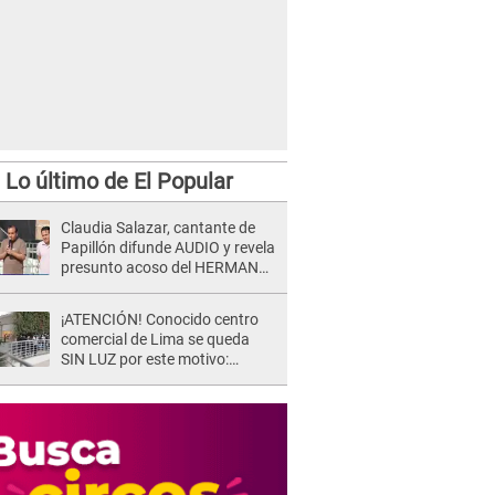
Lo último de El Popular
Claudia Salazar, cantante de
Papillón difunde AUDIO y revela
presunto acoso del HERMANO
del director musical de La Bella
Luz: "Me quedé asustada, en
¡ATENCIÓN! Conocido centro
shock"
comercial de Lima se queda
SIN LUZ por este motivo:
¿desde cuándo atenderá?