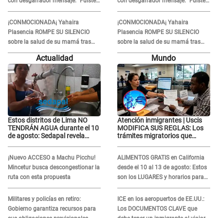
con desgarrador mensaje: “Fuiste
con desgarrador mensaje: “Fuiste
una gran mujer”
una gran mujer”
¡CONMOCIONADA¡ Yahaira
¡CONMOCIONADA¡ Yahaira
Plasencia ROMPE SU SILENCIO
Plasencia ROMPE SU SILENCIO
sobre la salud de su mamá tras
sobre la salud de su mamá tras
APARECER en centro oncológico:
APARECER en centro oncológico:
Actualidad
Mundo
“La oración tiene poder”
“La oración tiene poder”
Estos distritos de Lima NO
Atención inmigrantes | Uscis
TENDRÁN AGUA durante el 10
MODIFICA SUS REGLAS: Los
de agosto: Sedapal revela
trámites migratorios que
horarios oficiales
podrían necesitar tu prueba de
ADN
¡Nuevo ACCESO a Machu Picchu!
ALIMENTOS GRATIS en California
Mincetur busca descongestionar la
desde el 10 al 13 de agosto: Estos
ruta con esta propuesta
son los LUGARES y horarios para
recibir la ayuda
Militares y policías en retiro:
ICE en los aeropuertos de EE.UU.:
Gobierno garantiza recursos para
Los DOCUMENTOS CLAVE que