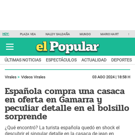
HOY:
PLAZA VEA
NALDY SALDAÑA
MUNDO
MARIO HART
SAM
ÚLTIMAS NOTICIAS
ESPECTÁCULOS
ACTUALIDAD
DEPORTES
Virales
Videos Virales
03 AGO 2024 | 18:58 H
Española compra una casaca
en oferta en Gamarra y
peculiar detalle en el bolsillo
sorprende
¿Qué encontró? La turista española quedó en shock el
descubrir el singular detalle en la casaca de jean en