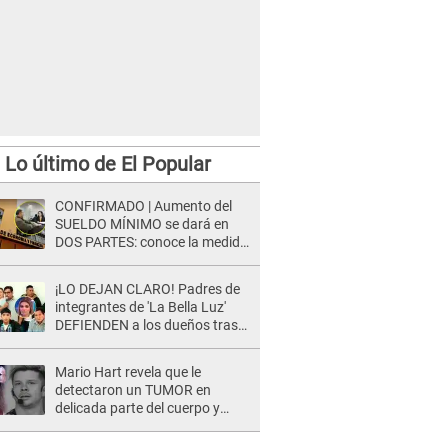
Lo último de El Popular
CONFIRMADO | Aumento del
SUELDO MÍNIMO se dará en
DOS PARTES: conoce la medida
oficial del Ministerio de
Economía
¡LO DEJAN CLARO! Padres de
integrantes de 'La Bella Luz'
DEFIENDEN a los dueños tras
denuncia: “Nunca vimos
nada...”
Mario Hart revela que le
detectaron un TUMOR en
delicada parte del cuerpo y
expone diagnóstico: "Dolores
muy fuertes..."