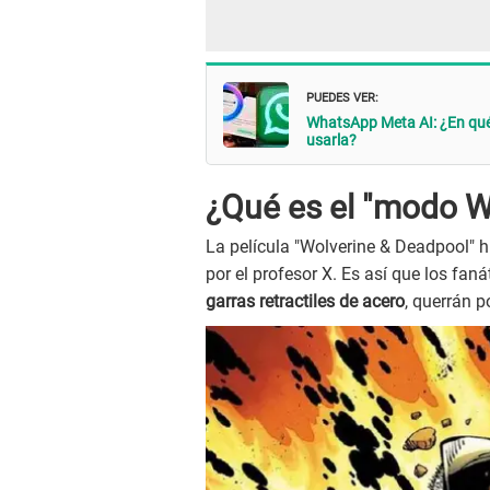
PUEDES VER:
WhatsApp Meta AI: ¿En qué c
usarla?
¿Qué es el "modo Wo
La película "Wolverine & Deadpool" hi
por el profesor X. Es así que los fan
garras retractiles de acero
, querrán po