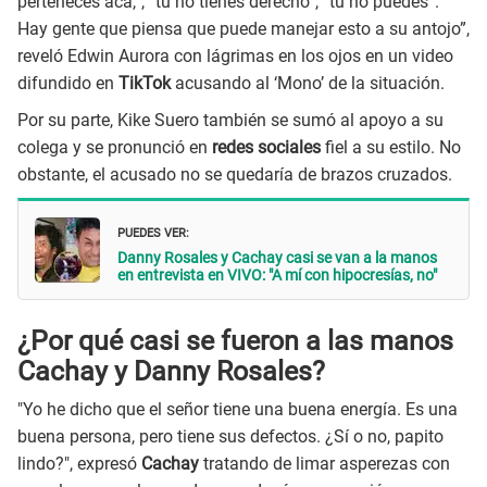
perteneces acá,”, “tú no tienes derecho”, “tú no puedes”.
Hay gente que piensa que puede manejar esto a su antojo”,
reveló Edwin Aurora con lágrimas en los ojos en un video
difundido en
TikTok
acusando al ‘Mono’ de la situación.
Por su parte, Kike Suero también se sumó al apoyo a su
colega y se pronunció en
redes sociales
fiel a su estilo. No
obstante, el acusado no se quedaría de brazos cruzados.
PUEDES VER:
Danny Rosales y Cachay casi se van a la manos
en entrevista en VIVO: "A mí con hipocresías, no"
¿Por qué casi se fueron a las manos
Cachay y Danny Rosales?
"Yo he dicho que el señor tiene una buena energía. Es una
buena persona, pero tiene sus defectos. ¿Sí o no, papito
lindo?", expresó
Cachay
tratando de limar asperezas con