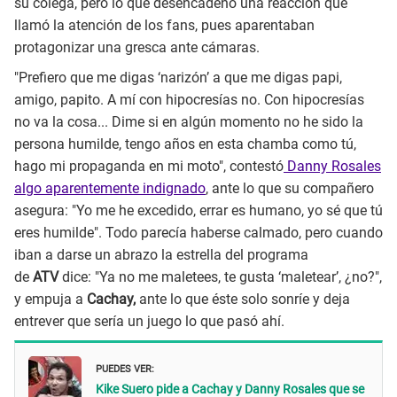
su colega, pero lo que desencadenó una reacción que
llamó la atención de los fans, pues aparentaban
protagonizar una gresca ante cámaras.
"Prefiero que me digas ‘narizón’ a que me digas papi,
amigo, papito. A mí con hipocresías no. Con hipocresías
no va la cosa... Dime si en algún momento no he sido la
persona humilde, tengo años en esta chamba como tú,
hago mi propaganda en mi moto", contestó
Danny Rosales
algo aparentemente indignado
, ante lo que su compañero
asegura: "Yo me he excedido, errar es humano, yo sé que tú
eres humilde". Todo parecía haberse calmado, pero cuando
iban a darse un abrazo la estrella del programa
de
ATV
dice: "Ya no me maletees, te gusta ‘maletear’, ¿no?",
y empuja a
Cachay,
ante lo que éste solo sonríe y deja
entrever que sería un juego lo que pasó ahí.
PUEDES VER:
Kike Suero pide a Cachay y Danny Rosales que se