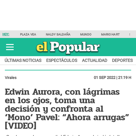
HOY:
PLAZA VEA
NALDY SALDAÑA
MUNDO
MARIO HART
SAM
ÚLTIMAS NOTICIAS
ESPECTÁCULOS
ACTUALIDAD
DEPORTES
Virales
01 SEP 2022 | 21:19 H
Edwin Aurora, con lágrimas
en los ojos, toma una
decisión y confronta al
‘Mono’ Pavel: “Ahora arrugas”
[VIDEO]