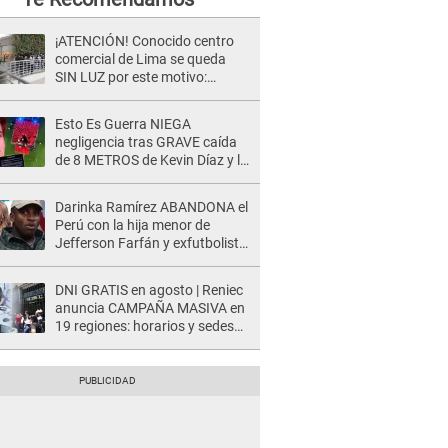
¡ATENCIÓN! Conocido centro
comercial de Lima se queda
SIN LUZ por este motivo:
¿desde cuándo atenderá?
Esto Es Guerra NIEGA
negligencia tras GRAVE caída
de 8 METROS de Kevin Díaz y lo
SEÑALAN: "No adoptó la
postura correcta"
Darinka Ramírez ABANDONA el
Perú con la hija menor de
Jefferson Farfán y exfutbolista
REACCIONA: "A ti que..."
DNI GRATIS en agosto | Reniec
anuncia CAMPAÑA MASIVA en
19 regiones: horarios y sedes
oficiales