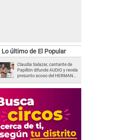
Lo último de El Popular
Claudia Salazar, cantante de
Papillón difunde AUDIO y revela
presunto acoso del HERMANO
del director musical de La Bella
Luz: "Me quedé asustada, en
shock"