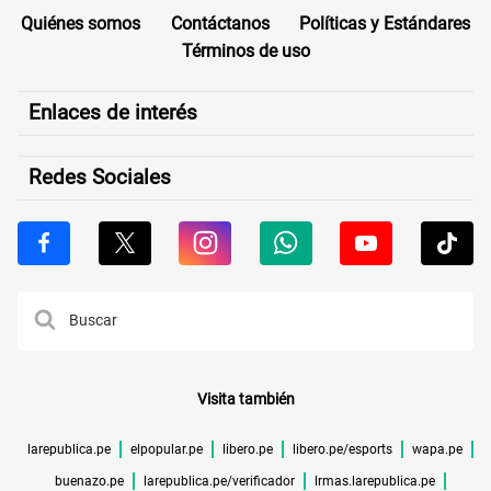
Quiénes somos
Contáctanos
Políticas y Estándares
Términos de uso
Enlaces de interés
Redes Sociales
Visita también
larepublica.pe
elpopular.pe
libero.pe
libero.pe/esports
wapa.pe
buenazo.pe
larepublica.pe/verificador
lrmas.larepublica.pe