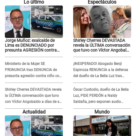
Lo último
Espectáculos
Jorge Muñoz: exalcalde de
Shirley Cherres DEVASTADA
Lima es DENUNCIADO por
revela la ÚLTIMA conversación
presunta AGRESIÓN contra
que tuvo con Víctor Angobaldo
serena GESTANTE en
a días de su inesperada
Miraflores
partida: "Hace dos semanas"
Ministerio de la Mujer SE
¡INESPERADO! Abogado Benji
PRONUNCIA tras DENUNCIA de
Espinoza RENUNCIA a la defensa
presunta agresión contra niño con
del dueño de La Bella Luz tras
autismo en Surco
difusión de POLÉMICO audio:
"Nada que defender"
Shirley Cherres DEVASTADA revela
Óscar Custodio, dueño de La Bella
la ÚLTIMA conversación que tuvo
Luz, PIDE PERDÓN a Naldy
con Víctor Angobaldo a días de su
Saldaña, pero exponen audio
inesperada partida: "Hace dos
donde le reclama por VIDEOS: "No
Actualidad
Mundo
semanas"
hay necesidad de grabar"