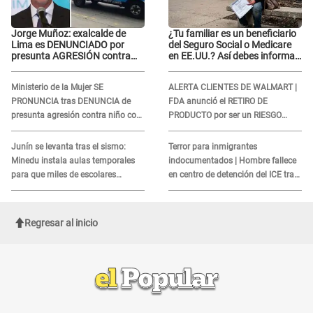
Jorge Muñoz: exalcalde de
¿Tu familiar es un beneficiario
Lima es DENUNCIADO por
del Seguro Social o Medicare
presunta AGRESIÓN contra
en EE.UU.? Así debes informar
serena GESTANTE en
sobre su muerte para EVITAR
Miraflores
COBROS
Ministerio de la Mujer SE
ALERTA CLIENTES DE WALMART |
PRONUNCIA tras DENUNCIA de
FDA anunció el RETIRO DE
presunta agresión contra niño con
PRODUCTO por ser un RIESGO
autismo en Surco
MORTAL para consumidores: ¿Cuál
es?
Junín se levanta tras el sismo:
Terror para inmigrantes
Minedu instala aulas temporales
indocumentados | Hombre fallece
para que miles de escolares
en centro de detención del ICE tras
vuelvan a clases
sufrir una "emergencia médica"
Regresar al inicio