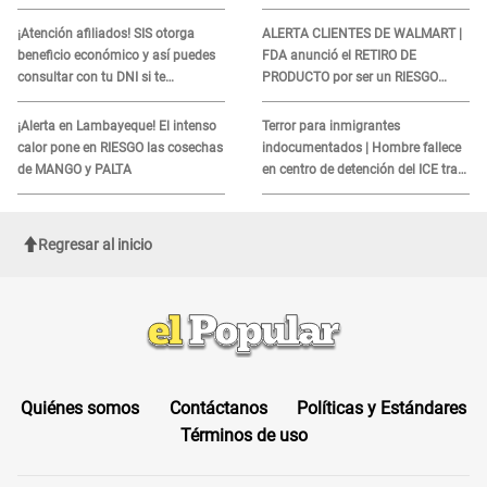
de agosto
sobre su muerte para EVITAR
COBROS
¡Atención afiliados! SIS otorga
ALERTA CLIENTES DE WALMART |
beneficio económico y así puedes
FDA anunció el RETIRO DE
consultar con tu DNI si te
PRODUCTO por ser un RIESGO
corresponde
MORTAL para consumidores: ¿Cuál
es?
¡Alerta en Lambayeque! El intenso
Terror para inmigrantes
calor pone en RIESGO las cosechas
indocumentados | Hombre fallece
de MANGO y PALTA
en centro de detención del ICE tras
sufrir una "emergencia médica"
Regresar al inicio
Quiénes somos
Contáctanos
Políticas y Estándares
Términos de uso