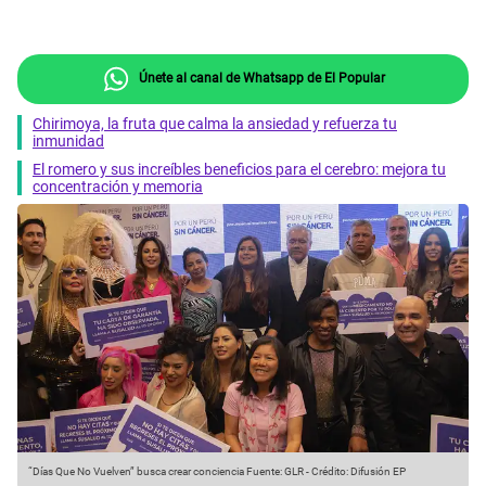
Únete al canal de Whatsapp de El Popular
Chirimoya, la fruta que calma la ansiedad y refuerza tu
inmunidad
El romero y sus increíbles beneficios para el cerebro: mejora tu
concentración y memoria
“Días Que No Vuelven” busca crear conciencia
Fuente: GLR
-
Crédito: Difusión EP