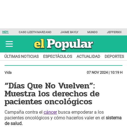
HOY:
CASO LIZETH MARZANO
JAIME BAYLY
MUNDO
JEFFERSON F
ÚLTIMAS NOTICIAS
ESPECTÁCULOS
ACTUALIDAD
DEPORTES
Vida
07 NOV 2024 | 10:19 H
“Días Que No Vuelven”:
Muestra los derechos de
pacientes oncológicos
Campaña contra el
cáncer
busca empoderar a los
pacientes oncológicos y cómo hacerlos valer en el
sistema
de salud.