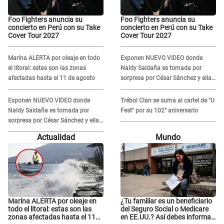
Foo Fighters anuncia su
Foo Fighters anuncia su
concierto en Perú con su Take
concierto en Perú con su Take
Cover Tour 2027
Cover Tour 2027
Marina ALERTA por oleaje en todo
Exponen NUEVO VIDEO donde
el litoral: estas son las zonas
Naldy Saldaña es tomada por
afectadas hasta el 11 de agosto
sorpresa por César Sánchez y ella
evidencia su REACCIÓN: Le agarró
la mano
Exponen NUEVO VIDEO donde
Trébol Clan se suma al cartel de "U
Naldy Saldaña es tomada por
Fest" por su 102° aniversario
sorpresa por César Sánchez y ella
evidencia su REACCIÓN: Le agarró
Actualidad
Mundo
la mano
Marina ALERTA por oleaje en
¿Tu familiar es un beneficiario
todo el litoral: estas son las
del Seguro Social o Medicare
zonas afectadas hasta el 11
en EE.UU.? Así debes informar