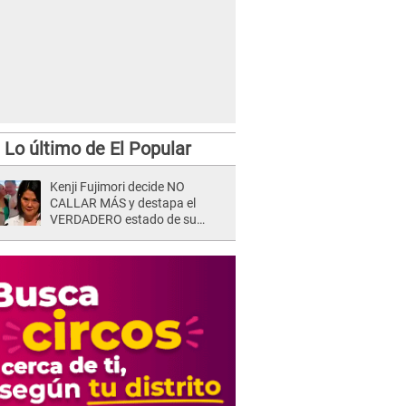
Lo último de El Popular
Kenji Fujimori decide NO
CALLAR MÁS y destapa el
VERDADERO estado de su
relación familiar con Keiko
Fujimori: "Mi familia es Érika, mi
suegra..."