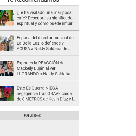
¿Te ha visitado una mariposa
café? Descubre su significado
espiritual y cómo puede influir
en tu vida
Esposa del director musical de
La Bella Luz lo defiende y
ACUSA a Naldy Saldaña de
tener una relación con él y
otros integrantes
Exponen la REACCIÓN de
Mackeily Luján al ver
LLORANDO a Naldy Saldaña
tras AGRESIÓN de director de
'La Bella Luz': Esto hizo
Esto Es Guerra NIEGA
negligencia tras GRAVE caída
de 8 METROS de Kevin Díaz y lo
SEÑALAN: "No adoptó la
postura correcta"