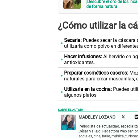
¡Descubre el oro de los inc
de forma natural
¿Cómo utilizar la c
Secarla:
Puedes secar la cáscara a
utilizarla como polvo en diferente
Hacer infusiones:
Al hervirlo en a
antioxidantes.
Preparar cosméticos caseros:
Mezc
naturales para crear mascarillas, 
Utilizarla en la cocina:
Puedes util
algunos platos.
SOBRE EL AUTOR:
MADELEY LOZANO
Periodista de actualidad, especiali
César Vallejo. Redactora web senior
sociales, cine, baile, música, turis