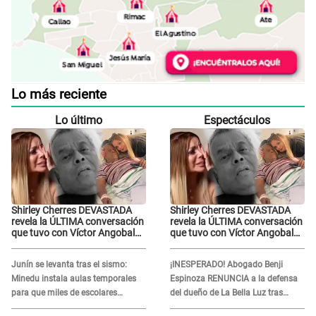
Lo más reciente
Lo último
Espectáculos
Shirley Cherres DEVASTADA
Shirley Cherres DEVASTADA
revela la ÚLTIMA conversación
revela la ÚLTIMA conversación
que tuvo con Víctor Angobaldo
que tuvo con Víctor Angobaldo
a días de su inesperada
a días de su inesperada
partida: "Hace dos semanas"
partida: "Hace dos semanas"
Junín se levanta tras el sismo:
¡INESPERADO! Abogado Benji
Minedu instala aulas temporales
Espinoza RENUNCIA a la defensa
para que miles de escolares
del dueño de La Bella Luz tras
vuelvan a clases
difusión de POLÉMICO audio: