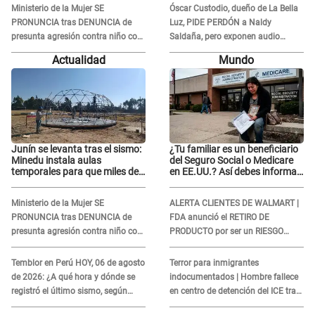
"Nada que defender"
Ministerio de la Mujer SE
Óscar Custodio, dueño de La Bella
PRONUNCIA tras DENUNCIA de
Luz, PIDE PERDÓN a Naldy
presunta agresión contra niño con
Saldaña, pero exponen audio
autismo en Surco
donde le reclama por VIDEOS: "No
Actualidad
Mundo
hay necesidad de grabar"
Junín se levanta tras el sismo:
¿Tu familiar es un beneficiario
Minedu instala aulas
del Seguro Social o Medicare
temporales para que miles de
en EE.UU.? Así debes informar
escolares vuelvan a clases
sobre su muerte para EVITAR
COBROS
Ministerio de la Mujer SE
ALERTA CLIENTES DE WALMART |
PRONUNCIA tras DENUNCIA de
FDA anunció el RETIRO DE
presunta agresión contra niño con
PRODUCTO por ser un RIESGO
autismo en Surco
MORTAL para consumidores: ¿Cuál
es?
Temblor en Perú HOY, 06 de agosto
Terror para inmigrantes
de 2026: ¿A qué hora y dónde se
indocumentados | Hombre fallece
registró el último sismo, según
en centro de detención del ICE tras
IGP?
sufrir una "emergencia médica"