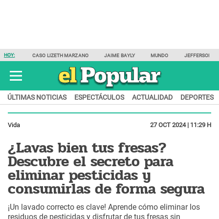
HOY:
CASO LIZETH MARZANO
JAIME BAYLY
MUNDO
JEFFERSON F
ÚLTIMAS NOTICIAS
ESPECTÁCULOS
ACTUALIDAD
DEPORTES
Vida
27 OCT 2024 | 11:29 H
¿Lavas bien tus fresas?
Descubre el secreto para
eliminar pesticidas y
consumirlas de forma segura
¡Un lavado correcto es clave! Aprende cómo eliminar los
residuos de pesticidas y disfrutar de tus fresas sin