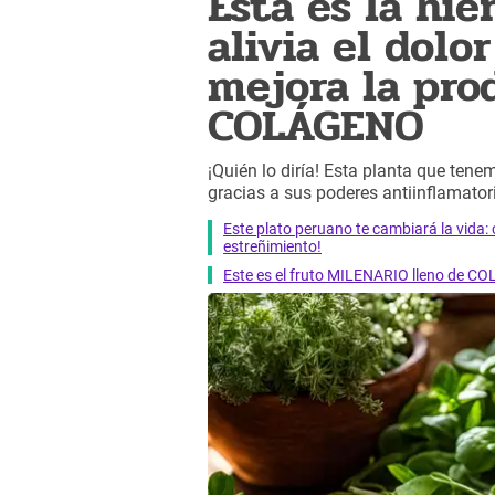
Esta es la hi
alivia el dol
mejora la pro
COLÁGENO
¡Quién lo diría! Esta planta que tene
gracias a sus poderes antiinflamator
Este plato peruano te cambiará la vida: 
estreñimiento!
Este es el fruto MILENARIO lleno de CO