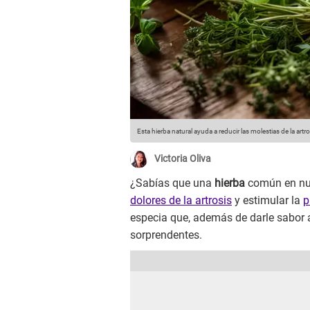
Esta hierba natural ayuda a reducir las molestias de la artr
Victoria Oliva
¿Sabías que una
hierba
común en nues
dolores de la artrosis
y estimular la
p
especia que, además de darle sabor 
sorprendentes.