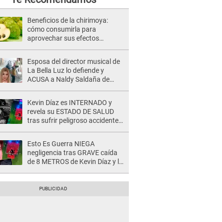
Beneficios de la chirimoya:
cómo consumirla para
aprovechar sus efectos
antidepresivos y para la
presión arterial
Esposa del director musical de
La Bella Luz lo defiende y
ACUSA a Naldy Saldaña de
tener una relación con él y
otros integrantes
Kevin Díaz es INTERNADO y
revela su ESTADO DE SALUD
tras sufrir peligroso accidente
en 'EEG' y caer desde altura de
ocho metros
Esto Es Guerra NIEGA
negligencia tras GRAVE caída
de 8 METROS de Kevin Díaz y lo
SEÑALAN: "No adoptó la
postura correcta"