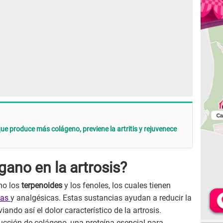
que produce más colágeno, previene la artritis y rejuvenece
ano en la artrosis?
mo los
terpenoides
y los fenoles, los cuales tienen
ias
y analgésicas. Estas sustancias ayudan a reducir la
iando así el dolor característico de la artrosis.
ucción de colágeno, una proteína esencial para