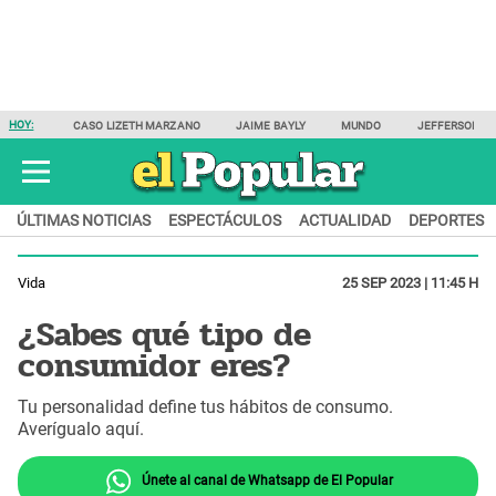
HOY:
CASO LIZETH MARZANO
JAIME BAYLY
MUNDO
JEFFERSON F
ÚLTIMAS NOTICIAS
ESPECTÁCULOS
ACTUALIDAD
DEPORTES
Vida
25 SEP 2023 | 11:45 H
¿Sabes qué tipo de
consumidor eres?
Tu personalidad define tus hábitos de consumo.
Averígualo aquí.
Únete al canal de Whatsapp de El Popular