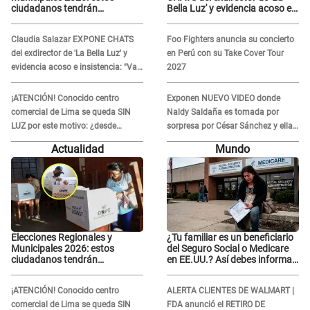
ciudadanos tendrán
Bella Luz' y evidencia acoso e
PRIORIDAD para votar el 4 de
insistencia: "Vas a estar
octubre
conmigo, no pasa nada"
Claudia Salazar EXPONE CHATS
Foo Fighters anuncia su concierto
del exdirector de 'La Bella Luz' y
en Perú con su Take Cover Tour
evidencia acoso e insistencia: "Vas
2027
a estar conmigo, no pasa nada"
¡ATENCIÓN! Conocido centro
Exponen NUEVO VIDEO donde
comercial de Lima se queda SIN
Naldy Saldaña es tomada por
LUZ por este motivo: ¿desde
sorpresa por César Sánchez y ella
cuándo atenderá?
evidencia su REACCIÓN: Le agarró
Actualidad
Mundo
la mano
Elecciones Regionales y
¿Tu familiar es un beneficiario
Municipales 2026: estos
del Seguro Social o Medicare
ciudadanos tendrán
en EE.UU.? Así debes informar
PRIORIDAD para votar el 4 de
sobre su muerte para EVITAR
octubre
COBROS
¡ATENCIÓN! Conocido centro
ALERTA CLIENTES DE WALMART |
comercial de Lima se queda SIN
FDA anunció el RETIRO DE