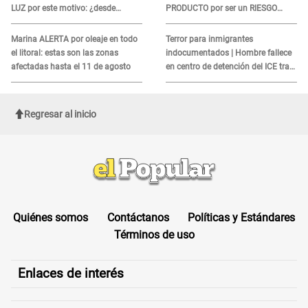
LUZ por este motivo: ¿desde
PRODUCTO por ser un RIESGO
cuándo atenderá?
MORTAL para consumidores: ¿Cuál
es?
Marina ALERTA por oleaje en todo
Terror para inmigrantes
el litoral: estas son las zonas
indocumentados | Hombre fallece
afectadas hasta el 11 de agosto
en centro de detención del ICE tras
sufrir una "emergencia médica"
Regresar al inicio
Quiénes somos
Contáctanos
Políticas y Estándares
Términos de uso
Enlaces de interés