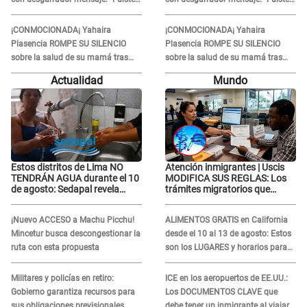
una gran mujer”
una gran mujer”
¡CONMOCIONADA¡ Yahaira
¡CONMOCIONADA¡ Yahaira
Plasencia ROMPE SU SILENCIO
Plasencia ROMPE SU SILENCIO
sobre la salud de su mamá tras
sobre la salud de su mamá tras
APARECER en centro oncológico:
APARECER en centro oncológico:
Actualidad
Mundo
“La oración tiene poder”
“La oración tiene poder”
Estos distritos de Lima NO
Atención inmigrantes | Uscis
TENDRÁN AGUA durante el 10
MODIFICA SUS REGLAS: Los
de agosto: Sedapal revela
trámites migratorios que
horarios oficiales
podrían necesitar tu prueba de
ADN
¡Nuevo ACCESO a Machu Picchu!
ALIMENTOS GRATIS en California
Mincetur busca descongestionar la
desde el 10 al 13 de agosto: Estos
ruta con esta propuesta
son los LUGARES y horarios para
recibir la ayuda
Militares y policías en retiro:
ICE en los aeropuertos de EE.UU.:
Gobierno garantiza recursos para
Los DOCUMENTOS CLAVE que
sus obligaciones previsionales
debe tener un inmigrante al viajar