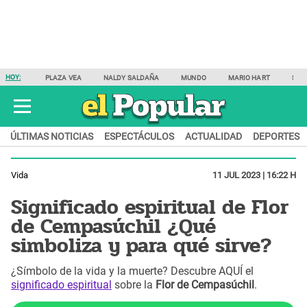
HOY:
PLAZA VEA
NALDY SALDAÑA
MUNDO
MARIO HART
SAM
ÚLTIMAS NOTICIAS
ESPECTÁCULOS
ACTUALIDAD
DEPORTES
Vida
11 JUL 2023 | 16:22 H
Significado espiritual de Flor
de Cempasúchil ¿Qué
simboliza y para qué sirve?
¿Símbolo de la vida y la muerte? Descubre AQUÍ el
significado espiritual
sobre la
Flor de Cempasúchil
.