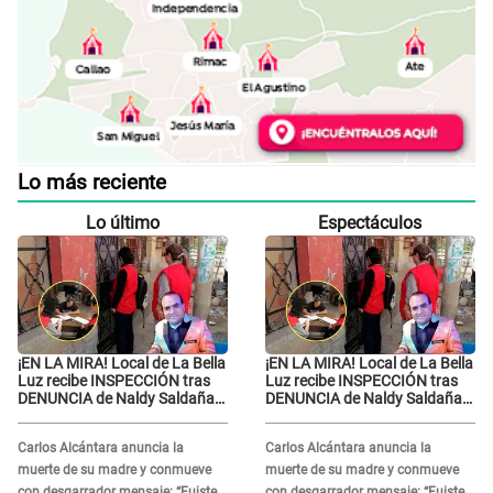
Lo más reciente
Lo último
Espectáculos
¡EN LA MIRA! Local de La Bella
¡EN LA MIRA! Local de La Bella
Luz recibe INSPECCIÓN tras
Luz recibe INSPECCIÓN tras
DENUNCIA de Naldy Saldaña
DENUNCIA de Naldy Saldaña
contra el exdirector César
contra el exdirector César
Sánchez
Sánchez
Carlos Alcántara anuncia la
Carlos Alcántara anuncia la
muerte de su madre y conmueve
muerte de su madre y conmueve
con desgarrador mensaje: “Fuiste
con desgarrador mensaje: “Fuiste