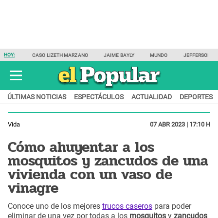
HOY:
CASO LIZETH MARZANO
JAIME BAYLY
MUNDO
JEFFERSON F
ÚLTIMAS NOTICIAS
ESPECTÁCULOS
ACTUALIDAD
DEPORTES
Vida
07 ABR 2023 | 17:10 H
Cómo ahuyentar a los
mosquitos y zancudos de una
vivienda con un vaso de
vinagre
Conoce uno de los mejores
trucos caseros
para poder
eliminar de una vez por todas a los
mosquitos
y
zancudos