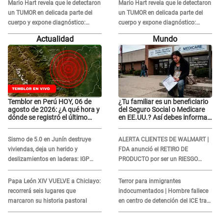
Mario Hart revela que le detectaron
Mario Hart revela que le detectaron
un TUMOR en delicada parte del
un TUMOR en delicada parte del
cuerpo y expone diagnóstico:
cuerpo y expone diagnóstico:
"Dolores muy fuertes..."
"Dolores muy fuertes..."
Actualidad
Mundo
Temblor en Perú HOY, 06 de
¿Tu familiar es un beneficiario
agosto de 2026: ¿A qué hora y
del Seguro Social o Medicare
dónde se registró el último
en EE.UU.? Así debes informar
sismo, según IGP?
sobre su muerte para EVITAR
COBROS
Sismo de 5.0 en Junín destruye
ALERTA CLIENTES DE WALMART |
viviendas, deja un herido y
FDA anunció el RETIRO DE
deslizamientos en laderas: IGP
PRODUCTO por ser un RIESGO
alerta sobre posibles réplicas
MORTAL para consumidores: ¿Cuál
es?
Papa León XIV VUELVE a Chiclayo:
Terror para inmigrantes
recorrerá seis lugares que
indocumentados | Hombre fallece
marcaron su historia pastoral
en centro de detención del ICE tras
sufrir una "emergencia médica"