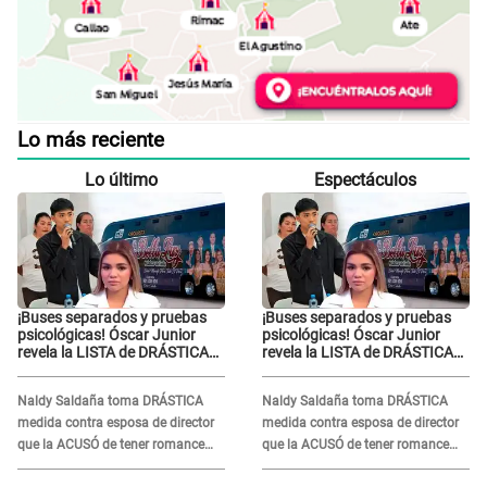
Lo más reciente
Lo último
Espectáculos
¡Buses separados y pruebas
¡Buses separados y pruebas
psicológicas! Óscar Junior
psicológicas! Óscar Junior
revela la LISTA de DRÁSTICAS
revela la LISTA de DRÁSTICAS
medidas para prevenir acoso
medidas para prevenir acoso
en 'La Bella Luz' tras caso
en 'La Bella Luz' tras caso
Naldy Saldaña toma DRÁSTICA
Naldy Saldaña toma DRÁSTICA
Naldy Saldaña
Naldy Saldaña
medida contra esposa de director
medida contra esposa de director
que la ACUSÓ de tener romance
que la ACUSÓ de tener romance
con él: "Muy triste..."
con él: "Muy triste..."