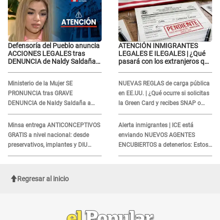
Defensoría del Pueblo anuncia
ATENCIÓN INMIGRANTES
ACCIONES LEGALES tras
LEGALES E ILEGALES | ¿Qué
DENUNCIA de Naldy Saldaña
pasará con los extranjeros que
contra director de La Bella Luz:
poseen casos de asilo
"El sistema de justicia..."
pendientes en agosto 2026?
Ministerio de la Mujer SE
NUEVAS REGLAS de carga pública
PRONUNCIA tras GRAVE
en EE.UU. | ¿Qué ocurre si solicitas
DENUNCIA de Naldy Saldaña a
la Green Card y recibes SNAP o
director de orquesta "La Bella Luz"
Medicaid?
Minsa entrega ANTICONCEPTIVOS
Alerta inmigrantes | ICE está
GRATIS a nivel nacional: desde
enviando NUEVOS AGENTES
preservativos, implantes y DIU
ENCUBIERTOS a detenerlos: Estos
hasta esta FECHA
son los disfraces más frecuentes
Regresar al inicio