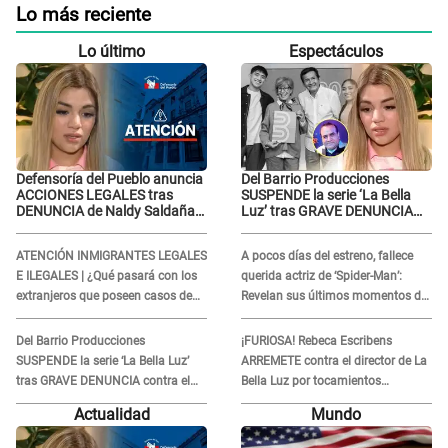
Lo más reciente
Lo último
Espectáculos
Defensoría del Pueblo anuncia
Del Barrio Producciones
ACCIONES LEGALES tras
SUSPENDE la serie ‘La Bella
DENUNCIA de Naldy Saldaña
Luz’ tras GRAVE DENUNCIA
contra director de La Bella Luz:
contra el director musical
"El sistema de justicia..."
César Sánchez Chavesta: "No
ATENCIÓN INMIGRANTES LEGALES
A pocos días del estreno, fallece
podemos..."
E ILEGALES | ¿Qué pasará con los
querida actriz de ‘Spider-Man’:
extranjeros que poseen casos de
Revelan sus últimos momentos de
asilo pendientes en agosto 2026?
vida
Del Barrio Producciones
¡FURIOSA! Rebeca Escribens
SUSPENDE la serie ‘La Bella Luz’
ARREMETE contra el director de La
tras GRAVE DENUNCIA contra el
Bella Luz por tocamientos
director musical César Sánchez
indebidos a la exintegrante Naldy
Actualidad
Mundo
Chavesta: "No podemos..."
Saldaña: "Tiene que irse a la cárcel"