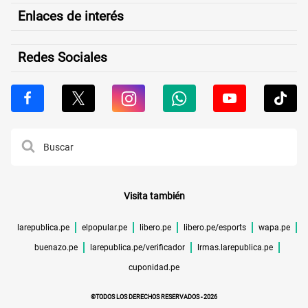
Enlaces de interés
Redes Sociales
Visita también
larepublica.pe
elpopular.pe
libero.pe
libero.pe/esports
wapa.pe
buenazo.pe
larepublica.pe/verificador
lrmas.larepublica.pe
cuponidad.pe
©TODOS LOS DERECHOS RESERVADOS -
2026