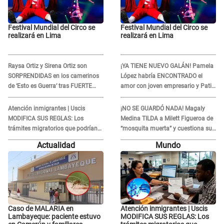
Festival Mundial del Circo se
Festival Mundial del Circo se
realizará en Lima
realizará en Lima
Raysa Ortiz y Sirena Ortiz son
¡YA TIENE NUEVO GALÁN! Pamela
SORPRENDIDAS en los camerinos
López habría ENCONTRADO el
de ‘Esto es Guerra’ tras FUERTE
amor con joven empresario y Pati
ENFRENTAMIENTO con Gabriel
Lorena la ECHA en VIVO
Moisés: “Gracias”
Atención inmigrantes | Uscis
¡NO SE GUARDÓ NADA! Magaly
MODIFICA SUS REGLAS: Los
Medina TILDA a Milett Figueroa de
trámites migratorios que podrían
“mosquita muerta” y cuestiona su
necesitar tu prueba de ADN
RECONCILIACIÓN con Marcelo
Actualidad
Mundo
Tinelli en TV argentina
Caso de MALARIA en
Atención inmigrantes | Uscis
Lambayeque: paciente estuvo
MODIFICA SUS REGLAS: Los