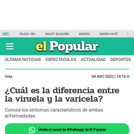
HOY:
PLAZA VEA
NALDY SALDAÑA
MUNDO
MARIO HART
SAM
ÚLTIMAS NOTICIAS
ESPECTÁCULOS
ACTUALIDAD
DEPORTES
Vida
04 AGO 2022 | 14:16 H
¿Cuál es la diferencia entre
la viruela y la varicela?
Conoce los síntomas característicos de ambas
enfermedades.
Únete al canal de Whatsapp de El Popular