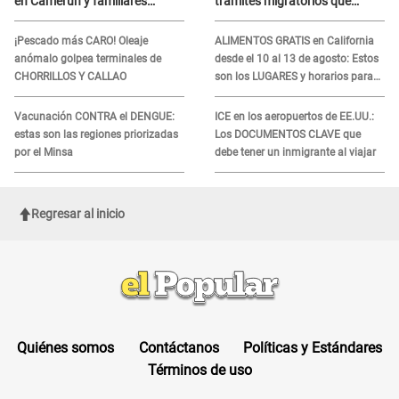
en Camerún y familiares
trámites migratorios que
denuncian demora en
podrían necesitar tu prueba de
tratamiento
ADN
¡Pescado más CARO! Oleaje
ALIMENTOS GRATIS en California
anómalo golpea terminales de
desde el 10 al 13 de agosto: Estos
CHORRILLOS Y CALLAO
son los LUGARES y horarios para
recibir la ayuda
Vacunación CONTRA el DENGUE:
ICE en los aeropuertos de EE.UU.:
estas son las regiones priorizadas
Los DOCUMENTOS CLAVE que
por el Minsa
debe tener un inmigrante al viajar
Regresar al inicio
Quiénes somos
Contáctanos
Políticas y Estándares
Términos de uso