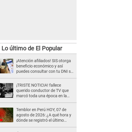
Lo último de El Popular
¡Atención afiliados! SIS otorga
beneficio económico y así
puedes consultar con tu DNI si
te corresponde
¡TRISTE NOTICIA! fallece
querido conductor de TV que
marcó toda una época en la
pantalla chica, así fue su
repentino adiós
Temblor en Perú HOY, 07 de
agosto de 2026: ¿A qué hora y
dónde se registró el último
sismo, según IGP?