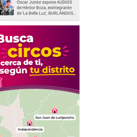
Óscar Junior expone AUDIOS
de Héctor Boza, exintegrante
de 'La Bella Luz', BURLÁNDOSE
de Anely Dávila tras acusarlo
de maltrato: "Grábame..."