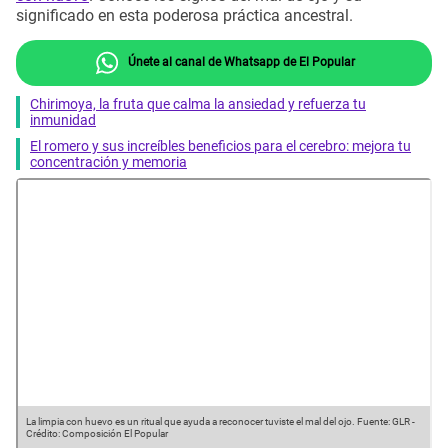
significado en esta poderosa práctica ancestral.
Únete al canal de Whatsapp de El Popular
Chirimoya, la fruta que calma la ansiedad y refuerza tu
inmunidad
El romero y sus increíbles beneficios para el cerebro: mejora tu
concentración y memoria
La limpia con huevo es un ritual que ayuda a reconocer tuviste el mal del ojo.
Fuente: GLR
-
Crédito: Composición El Popular