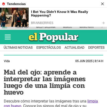
HOY:
PLAZA VEA
NALDY SALDAÑA
MUNDO
MARIO HART
SAM
ÚLTIMAS NOTICIAS
ESPECTÁCULOS
ACTUALIDAD
DEPORTES
Vida
05 JUN 2025 | 8:14 H
Mal del ojo: aprende a
interpretar las imágenes
luego de una limpia con
huevo
Descubre cómo interpretar las imágenes tras una
limpia
con huevo
. Conoce los signos del mal de ojo y su