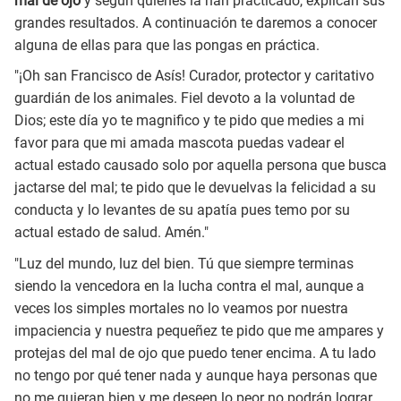
mal de ojo
y según quienes la han practicado, explican sus
grandes resultados. A continuación te daremos a conocer
alguna de ellas para que las pongas en práctica.
"¡Oh san Francisco de Asís! Curador, protector y caritativo
guardián de los animales. Fiel devoto a la voluntad de
Dios; este día yo te magnifico y te pido que medies a mi
favor para que mi amada mascota puedas vadear el
actual estado causado solo por aquella persona que busca
jactarse del mal; te pido que le devuelvas la felicidad a su
conducta y lo levantes de su apatía pues temo por su
actual estado de salud. Amén."
"Luz del mundo, luz del bien. Tú que siempre terminas
siendo la vencedora en la lucha contra el mal, aunque a
veces los simples mortales no lo veamos por nuestra
impaciencia y nuestra pequeñez te pido que me ampares y
protejas del mal de ojo que puedo tener encima. A tu lado
no tengo por qué tener nada y aunque haya personas que
no me quieran bien y me deseen lo peor no podrán lograr