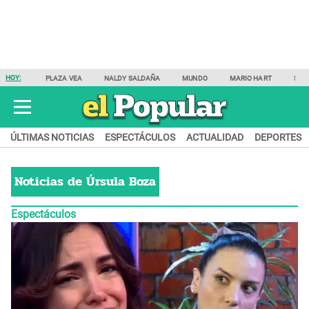
HOY:
PLAZA VEA
NALDY SALDAÑA
MUNDO
MARIO HART
SAM
ÚLTIMAS NOTICIAS
ESPECTÁCULOS
ACTUALIDAD
DEPORTES
Noticias de
Úrsula Boza
Espectáculos