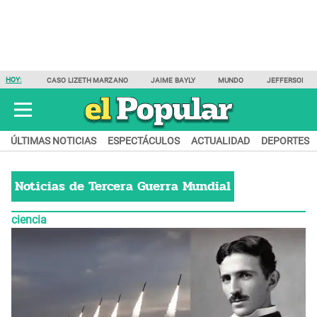
HOY:
CASO LIZETH MARZANO
JAIME BAYLY
MUNDO
JEFFERSON F
ÚLTIMAS NOTICIAS
ESPECTÁCULOS
ACTUALIDAD
DEPORTES
Noticias de
Tercera Guerra Mundial
ciencia