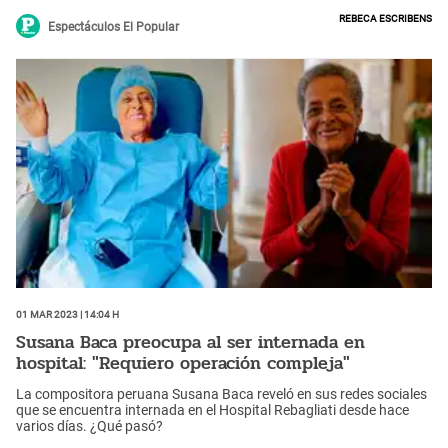
mantenido en reserva su dolencia y desde aquí enviamos todo
Rebeca Escribens
nuestro cariño a Susana Baca (...) en medio de muchas dificultades
Espectáculos El Popular
de la vida", manifestó en la última edición este jueves 2 de marzo.
01 Mar 2023 | 14:04 h
Susana Baca preocupa al ser internada en
hospital: "Requiero operación compleja"
La compositora peruana Susana Baca reveló en sus redes sociales
que se encuentra internada en el Hospital Rebagliati desde hace
varios días. ¿Qué pasó?