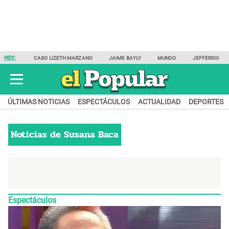
HOY:
CASO LIZETH MARZANO
JAIME BAYLY
MUNDO
JEFFERSON F
ÚLTIMAS NOTICIAS
ESPECTÁCULOS
ACTUALIDAD
DEPORTES
Noticias de
Susana Baca
Espectáculos