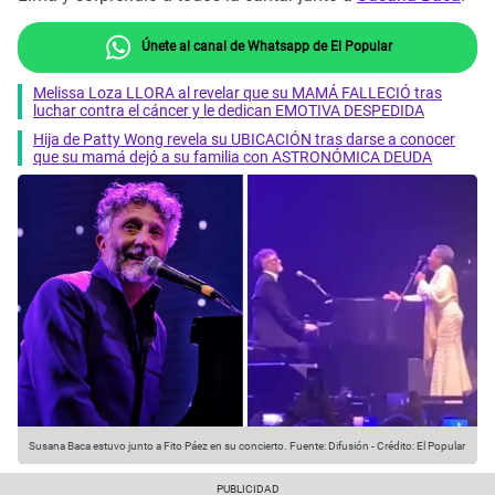
Únete al canal de Whatsapp de El Popular
Melissa Loza LLORA al revelar que su MAMÁ FALLECIÓ tras
luchar contra el cáncer y le dedican EMOTIVA DESPEDIDA
Hija de Patty Wong revela su UBICACIÓN tras darse a conocer
que su mamá dejó a su familia con ASTRONÓMICA DEUDA
Susana Baca estuvo junto a Fito Páez en su concierto.
Fuente: Difusión
-
Crédito: El Popular