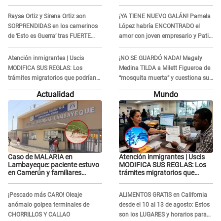
Raysa Ortiz y Sirena Ortiz son
¡YA TIENE NUEVO GALÁN! Pamela
SORPRENDIDAS en los camerinos
López habría ENCONTRADO el
de ‘Esto es Guerra’ tras FUERTE
amor con joven empresario y Pati
ENFRENTAMIENTO con Gabriel
Lorena la ECHA en VIVO
Moisés: “Gracias”
Atención inmigrantes | Uscis
¡NO SE GUARDÓ NADA! Magaly
MODIFICA SUS REGLAS: Los
Medina TILDA a Milett Figueroa de
trámites migratorios que podrían
“mosquita muerta” y cuestiona su
necesitar tu prueba de ADN
RECONCILIACIÓN con Marcelo
Actualidad
Mundo
Tinelli en TV argentina
Caso de MALARIA en
Atención inmigrantes | Uscis
Lambayeque: paciente estuvo
MODIFICA SUS REGLAS: Los
en Camerún y familiares
trámites migratorios que
denuncian demora en
podrían necesitar tu prueba de
tratamiento
ADN
¡Pescado más CARO! Oleaje
ALIMENTOS GRATIS en California
anómalo golpea terminales de
desde el 10 al 13 de agosto: Estos
CHORRILLOS Y CALLAO
son los LUGARES y horarios para