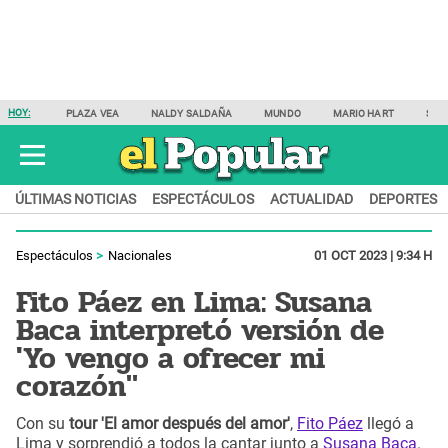
HOY:
PLAZA VEA
NALDY SALDAÑA
MUNDO
MARIO HART
SAM
ÚLTIMAS NOTICIAS
ESPECTÁCULOS
ACTUALIDAD
DEPORTES
Espectáculos
Nacionales
01 OCT 2023 | 9:34 H
Fito Páez en Lima: Susana
Baca interpretó versión de
'Yo vengo a ofrecer mi
corazón"
Con su
tour 'El amor después del amor'
,
Fito Páez
llegó a
Lima y sorprendió a todos la cantar junto a
Susana Baca
.