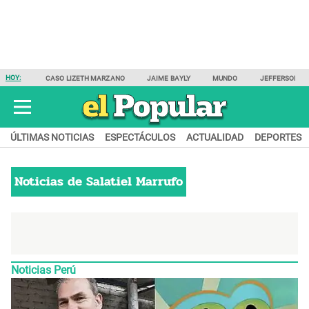
HOY:
CASO LIZETH MARZANO
JAIME BAYLY
MUNDO
JEFFERSON F
ÚLTIMAS NOTICIAS
ESPECTÁCULOS
ACTUALIDAD
DEPORTES
Noticias de
Salatiel Marrufo
Noticias Perú