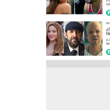
En
re
y 
05 
¿
G
¡L
de
es