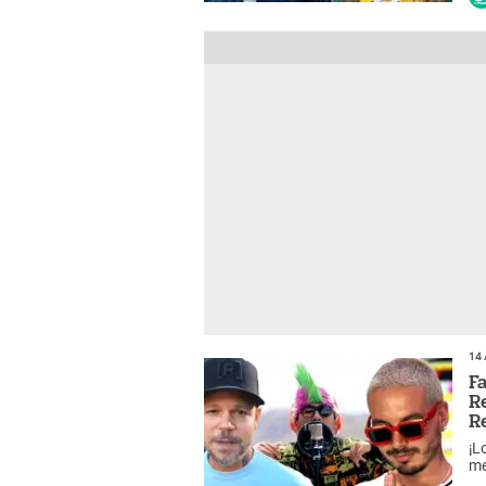
14 
F
R
R
¡L
me
qu