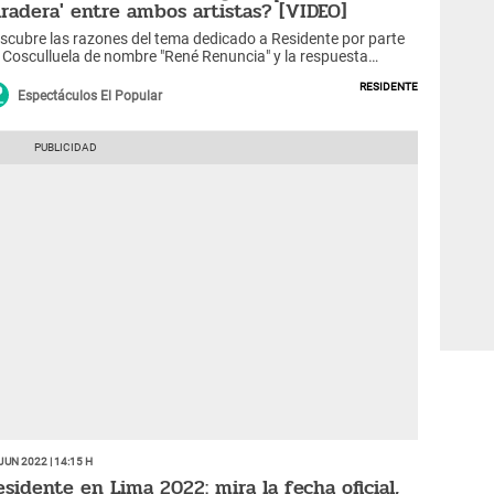
tiradera' entre ambos artistas? [VIDEO]
scubre las razones del tema dedicado a Residente por parte
 Cosculluela de nombre "René Renuncia" y la respuesta
osquillita" que es tendencia en YouTube. Aquí la letra.
Residente
Espectáculos El Popular
Jun 2022 | 14:15 h
esidente en Lima 2022: mira la fecha oficial,