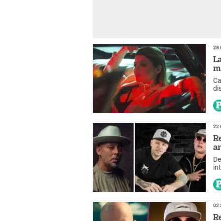
28 
L
m
Ca
di
ra
22 
R
a
De
in
02 
R