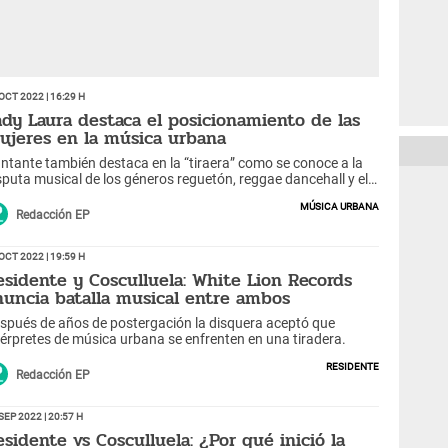
Oct 2022 | 16:29 h
ady Laura destaca el posicionamiento de las
ujeres en la música urbana
ntante también destaca en la “tiraera” como se conoce a la
sputa musical de los géneros reguetón, reggae dancehall y el
p.3.
Música Urbana
Redacción EP
Oct 2022 | 19:59 h
esidente y Cosculluela: White Lion Records
nuncia batalla musical entre ambos
spués de años de postergación la disquera aceptó que
térpretes de música urbana se enfrenten en una tiradera.
Residente
Redacción EP
Sep 2022 | 20:57 h
esidente vs Cosculluela: ¿Por qué inició la