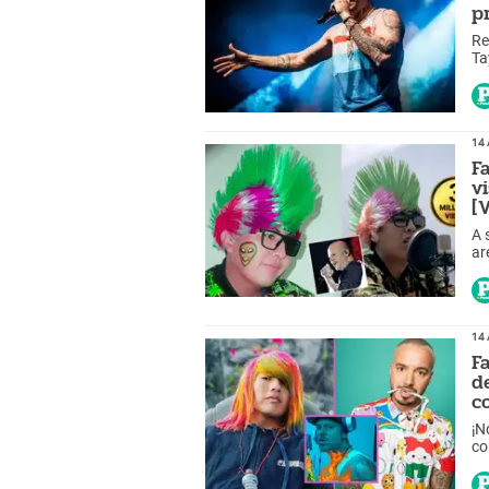
p
Re
Ta
co
14 
F
v
[
A 
ar
vi
ta
14 
F
d
c
¡N
co
cr