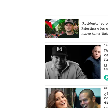
‘Residente’ se s
Palestina y les 
nuevo tema ‘Bajo
escombros’
15 
R
c
m
El
ta
ot
26 
¿
c
e