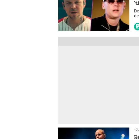
'
De
de
"C
17 
R