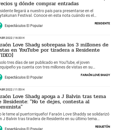
recios y dónde comprar entradas
sidente llegará a nuestro país para presentarse en el
ytakunan Festival. Conoce en esta nota cuándo es el
ncierto.
Residente
Espectáculos El Popular
Abr 2022 | 16:33 h
araón Love Shady sobrepasa los 3 millones de
istas en YouTube por tiradera a Residente
VIDEO]
solo tres días de ser publicado en YouTube, el joven
equipeño ya cuenta con tres millones de vistas en su
deoclip, que hasta el mismo René de Residente se rindió al
Faraón Love Shady
lento del peruano.
Espectáculos El Popular
Abr 2022 | 11:53 h
araón Love Shady apoya a J Balvin tras tema
e Residente: "No te dejes, contesta al
omunista"
o le teme al puertorriqueño! Faraón Love Shaddy se solidarizó
n J Balvin tras tiradera de Residente en su último tema
iticando sus letras y talento al cantar reguetón.
Reguetón
Espectáculos El Popular