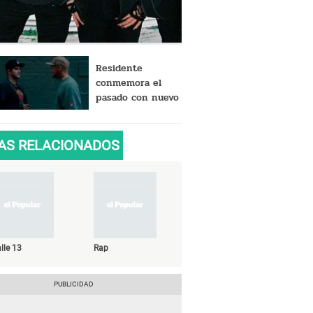
Residente
conmemora el
pasado con nuevo
tema ‘Ron en el
piso’
AS RELACIONADOS
lle 13
Rap