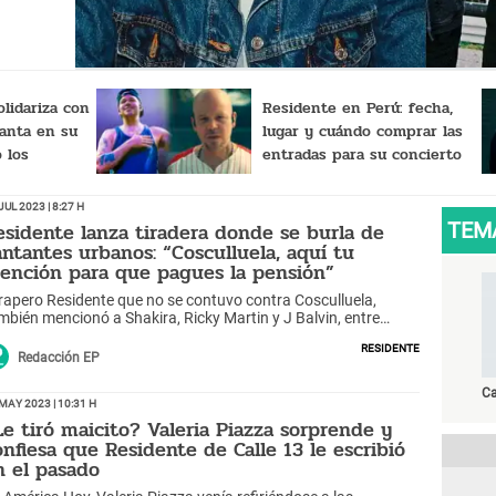
olidariza con
Residente en Perú: fecha,
canta en su
lugar y cuándo comprar las
 los
entradas para su concierto
en Lima
Jul 2023 | 8:27 h
esidente lanza tiradera donde se burla de
TEM
antantes urbanos: “Cosculluela, aquí tu
ención para que pagues la pensión”
 rapero Residente que no se contuvo contra Cosculluela,
mbién mencionó a Shakira, Ricky Martin y J Balvin, entre
ros cantantes.
Residente
Redacción EP
Ca
May 2023 | 10:31 h
Le tiró maicito? Valeria Piazza sorprende y
onfiesa que Residente de Calle 13 le escribió
n el pasado