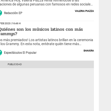
 América Hoy, Valeria Piazza venía refiriéndose a las
laciones de algunas peruanas con famosos en redes sociales,
se fue con todo con una confesión.
Valeria Piazza
Redacción EP
Feb 2023 | 16:46 h
Quiénes son los músicos latinos con más
rammys?
os más premiados! Los artistas latinos brillan en la ceremonia
 los Grammy. En esta nota, entérate quién tiene más
tatuillas en la historia de la entrega de premios.
Shakira
Espectáculos El Popular