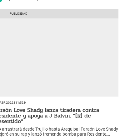
Abr 2022 | 11:52 h
araón Love Shady lanza tiradera contra
esidente y apoya a J Balvin: “[R] de
esentido”
o arrastrará desde Trujillo hasta Arequipa! Faraón Love Shady
joró en su rap y lanzó tremenda bomba para Residente,
ien dejó chiquito a J Balvin. ¿Qué le dijo?