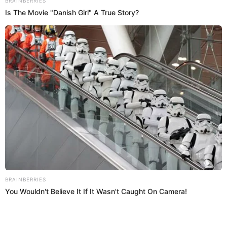
conocida como ‘La Reina de las Pichangas’
Pashi Pashi es la joven venezolana que no solo se roba las miradas
en las 'pichangas', sino que ahora también llama la atención en "JB
en ATV". ¿Quién es?
JB en ATV
Mary Ann Antunez Cueva
24 Sep 2023 | 0:33 h
Kike Suero sorprende al parodiar a Samahara