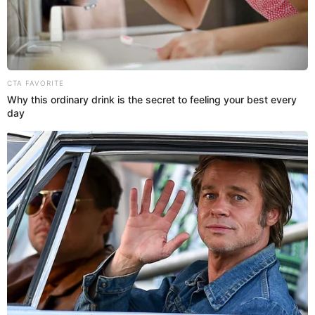
15 May 2024 | 10:44 h
Gabriela Serpa y Pashi 'la reina de las pichangas'
se reclaman sus 'retoquitos': "Hablas todo el día
de cirugía"
¡Al estilo rap! Gabriela Serpa y Pashi Pashi, formaron parte de unas
de las secuencias de 'JB en ATV' y se dijeron de todo frente a frente
en tiradera al estilo de Shakira.
Gabriela Serpa
Espectáculos El Popular