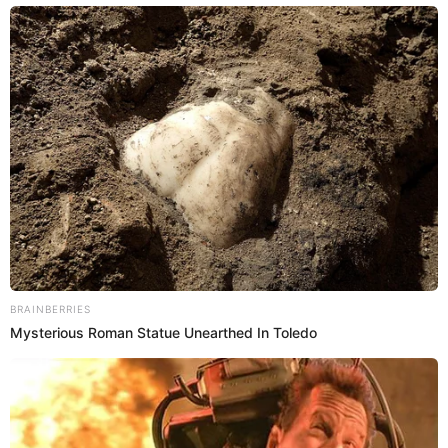
15 May 2024 | 10:45 h
Pashi 'La reina de las pichangas' confesó que fue
acosada y respondió a su agresor: "Agarré un
cartel y se lo partí"
Pashi Pashi, la anfitriona venezolana que causó asombro al
aparecer en "JB en ATV", reveló que fue víctima de acoso y actuó
ante su agresor durante un evento que animaba.
Personaje
Espectáculos El Popular