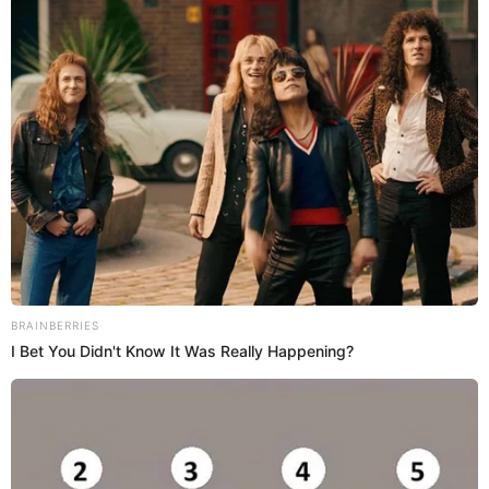
15 May 2024 | 10:43 h
Pashi Pashi, integrante de 'JB en ATV' celebra
quinceañero de su hija: "Mi único amor"
La venezolana Pashi rompió el chanchito para festejar por todo lo
alto los 15 años de su única hija: "Eres mi niña hermosa", expresó la
sensual integrante de 'JB en ATV'.
JB en ATV
Redacción EP