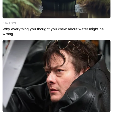
15 May 2024 | 10:45 h
Dayanita saca en cara las tardanzas de Pashi:
"Eres nueva y llegas a la hora que te da la gana"
Sin miedo a nadie. Dayanita estuvo cara a cara con Pashi 'la reina
de las pichangas' y la expuso frente a su jefe Jorge Benavides por
unas tardanzas cuando tienen que grabar.
Dayanita
Espectáculos El Popular