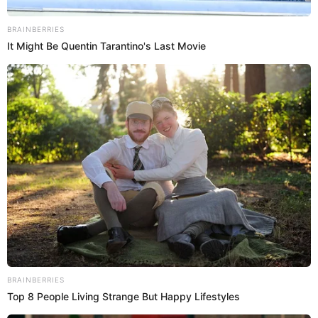
15 May 2024 | 10:43 h
Pashi Pashi revela historia de lucha tras partir de
venezuela: "Vendía dulces y marcianos en los
buses"- ENTREVISTA
Guapa venezolana causa revuelo en 'JB en ATV', es ingeniera civil y
profesora de educación física. Niega que Gabriela Serpa le tenga
celos y dice sentirse como en familia en programa cómico.
JB en ATV
Mario Palacios