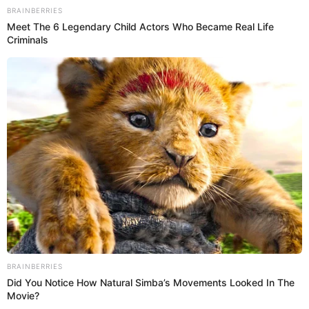
15 May 2024 | 10:45 h
"Tú no puedes decir eso de tu compañera": JB
parcha a Gabriela Serpa por burlarse de Pashi
Pashi
La modelo Gabriela Serpa tuvo un particular momento con Jorge
Benavides luego de que dijera un comentario referente a su colega
Pashi Pashi cuando realizaba un sketch de actuación.
Jorge Benavides
Espectáculos El Popular