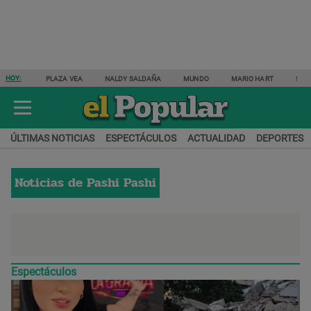
HOY:
PLAZA VEA
NALDY SALDAÑA
MUNDO
MARIO HART
SAM
ÚLTIMAS NOTICIAS
ESPECTÁCULOS
ACTUALIDAD
DEPORTES
Noticias de
Pashi Pashi
Espectáculos