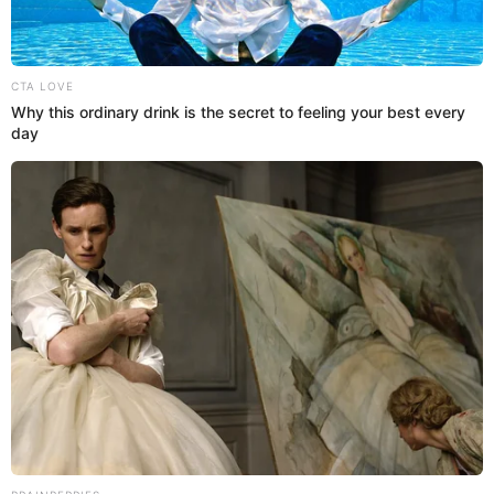
ATV”, al revelar que dio a luz a su hija y a su vez
falleció su esposo
La modelo y ahora comediante ‘Pashi Pashi’, confiesa que el
fallecimiento de su esposo es un dolor que no podrá olvidar, por esa
razón, no ha podido enamorarse nuevamente. Conoce todos los
detalles de esta trágica historia.
Cómicos ambulantes
Lady Guerrero Gomez
15 May 2024 | 10:42 h
Quién es Pashi Pashi, la anfitriona venezolana