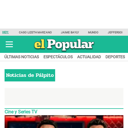
HOY:
CASO LIZETH MARZANO
JAIME BAYLY
MUNDO
JEFFERSON F
ÚLTIMAS NOTICIAS
ESPECTÁCULOS
ACTUALIDAD
DEPORTES
Noticias de
Pálpito
Cine y Series TV