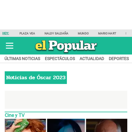
HOY:
PLAZA VEA
NALDY SALDAÑA
MUNDO
MARIO HART
SAM
ÚLTIMAS NOTICIAS
ESPECTÁCULOS
ACTUALIDAD
DEPORTES
Noticias de
Óscar 2023
Cine y TV