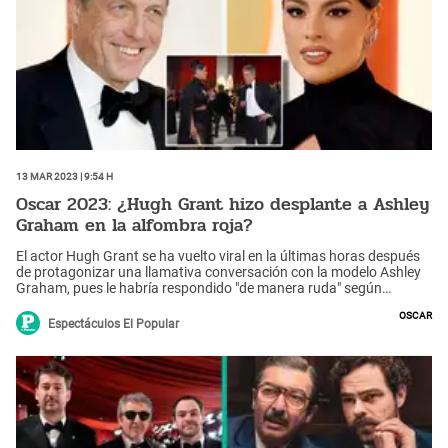
13 Mar 2023 | 9:54 h
Oscar 2023: ¿Hugh Grant hizo desplante a Ashley
Graham en la alfombra roja?
El actor Hugh Grant se ha vuelto viral en la últimas horas después
de protagonizar una llamativa conversación con la modelo Ashley
Graham, pues le habría respondido "de manera ruda" según
algunos cibernautas. Graham preguntó quién estaba más
Oscar
emocionado de ver ganar a Grant, a lo que respondió, "nadie en
Espectáculos El Popular
particular". Cuando se le preguntó qué llevaba puesto, simplemente
dijo “mi traje” y que su sastre lo hizo.