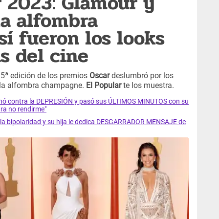
 2023: Glamour y
la alfombra
í fueron los looks
as del cine
95ª edición de los premios
Oscar
deslumbró por los
n la alfombra champagne.
El Popular
te los muestra.
luchó contra la DEPRESIÓN y pasó sus ÚLTIMOS MINUTOS con su
ra no rendirme"
ra la bipolaridad y su hija le dedica DESGARRADOR MENSAJE de