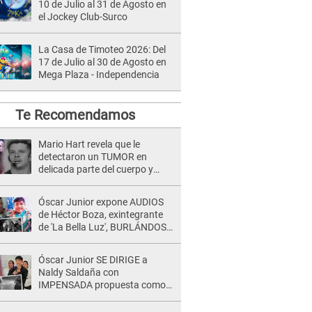
10 de Julio al 31 de Agosto en
el Jockey Club-Surco
La Casa de Timoteo 2026: Del
17 de Julio al 30 de Agosto en
Mega Plaza - Independencia
Te Recomendamos
Mario Hart revela que le
detectaron un TUMOR en
delicada parte del cuerpo y
expone diagnóstico: "Dolores
muy fuertes..."
Óscar Junior expone AUDIOS
de Héctor Boza, exintegrante
de 'La Bella Luz', BURLÁNDOSE
de Anely Dávila tras acusarlo
de maltrato: "Grábame..."
Óscar Junior SE DIRIGE a
Naldy Saldaña con
IMPENSADA propuesta como
nuevo líder de 'La Bella Luz' tras
denuncia: "Otro tipo de ley..."