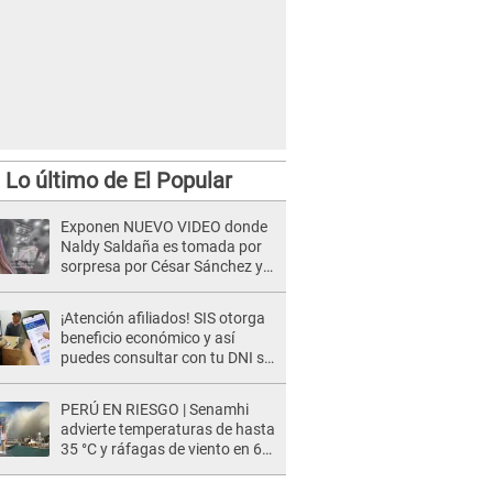
Lo último de El Popular
Exponen NUEVO VIDEO donde
Naldy Saldaña es tomada por
sorpresa por César Sánchez y
ella evidencia su REACCIÓN: Le
agarró la mano
¡Atención afiliados! SIS otorga
beneficio económico y así
puedes consultar con tu DNI si
te corresponde
PERÚ EN RIESGO | Senamhi
advierte temperaturas de hasta
35 °C y ráfagas de viento en 6
regiones del país