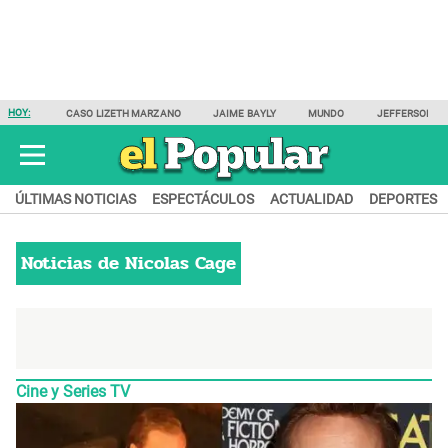
HOY:
CASO LIZETH MARZANO
JAIME BAYLY
MUNDO
JEFFERSON F
ÚLTIMAS NOTICIAS
ESPECTÁCULOS
ACTUALIDAD
DEPORTES
Noticias de
Nicolas Cage
Cine y Series TV