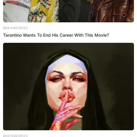
25 Nov 2024 | 22:27 h
'Erreway' CONFIRMA concierto en Perú en mayo
del 2025: "Un reencuentro único"
Teleticket confirmó que la banda 'Erreway' se presentará en Lima
con un concierto en mayo del próximo año. Entérate todos los
detalles AQUÍ.
Rebelde way
Isabel Gonzalez
25 Nov 2024 | 17:17 h