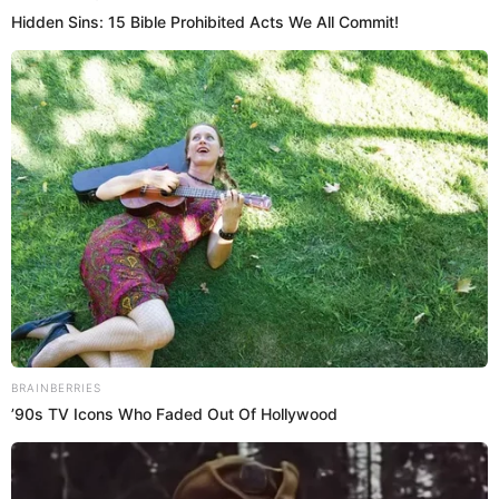
Erreway confirma concierto en España: Fecha y
precio de entradas para disfrutar de la banda de
Rebelde Way
La banda de la telenovela 'Rebelde Way', 'Erreway', confirma dos
fechas en España. Conoce cuándo y dónde serán los conciertos
este 2025.
Rebelde way
Isabel Gonzalez