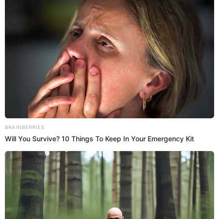
31 Jul 2022 | 15:26 h
10 cosas que no sabías de “Pipa”, película top de
Netflix
Entérese más detalles de la película “Pipa” disponible en el
streaming de Netflix.
Netflix
Mary Ann Antunez Cueva