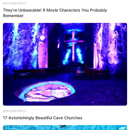
24 Abr 2022 | 18:39 h
Rebelde Way: Así luce Luisana Lopilato a 20 años
del estreno [VIDEO]
Mira cómo luce la actriz Luisana Lopilato, quien interpretó a Mía
Colucci en la recordada serie argentina "Rebelde Way".
Luisana Lopilato
Isabel Gonzalez