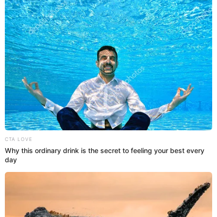
13 Abr 2020 | 9:47 h
Acusan a Michael Bublé de maltrato por empujar
repetidamente a Luisana Lopilato
El cantante canadiense fue duramente criticando debido a un video
en donde se le ve usando violencia contra su esposa, Luisana
Lopilato.
Canadá
El Popular