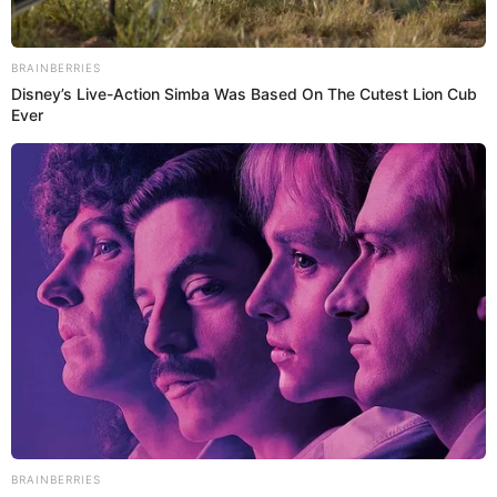
25 Nov 2024 | 16:44 h
Erreway Tour 2025: Mira la segunda parte del
ANUNCIO OFICIAL de su gira: "Nos vemos pronto"
Los actores de 'Rebelde Way' lanzaron este 25 de noviembre la
segunda parte del esperado anuncio de su regreso a los
escenarios.
Rebelde way
Isabel Gonzalez