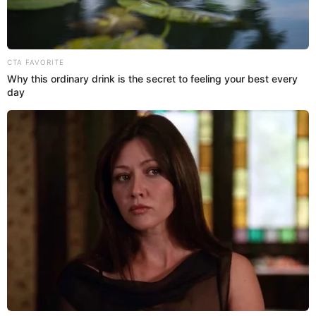
27 Jul 2022 | 19:04 h
Final explicado de "Pipa", película recién
estrenada en Netflix [VIDEO]
Descubre el final de la película de Luisana Lopilato "Pipa" que ya
está disponible en Netflix. ¿Qué pasó con la protagonista?
Netflix
Espectáculos El Popular