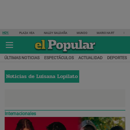
HOY:
PLAZA VEA
NALDY SALDAÑA
MUNDO
MARIO HART
SAM
ÚLTIMAS NOTICIAS
ESPECTÁCULOS
ACTUALIDAD
DEPORTES
Noticias de
Luisana Lopilato
Internacionales