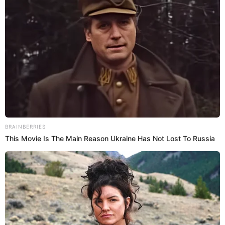
25 Nov 2024 | 16:45 h
Rebelde Way la película: FINAL explicado de
'Erreway: 4 caminos' y dónde verla
En el 2004 se estrenó la película 'Erreway: 4 caminos' tras finalizar
la segunda temporada de la telenovela 'Rebelde Way'. Aquí te
contamos dónde puedes verla totalmente gratis.
Rebelde way
Isabel Gonzalez