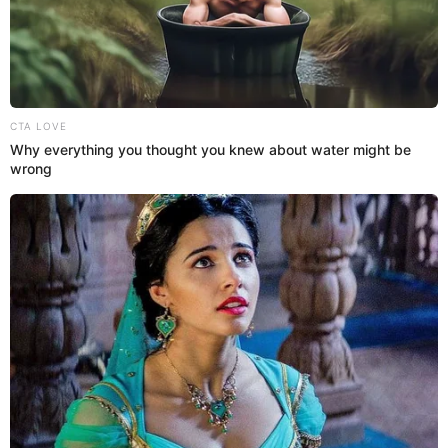
Pese a que Rebeca Escribens fue anunciada como conductora de
'Mande Quien Mande', finalmente Laura Huarcayo tomó su lugar y
revelan si ella la serruchó. ¿Qué pasó?
Laura Huarcayo
Mary Ann Antunez Cueva
22 Ene 2026 | 16:36 h
Mariana Ramírez del Villar: "Laura es una figura
importante de la TV"