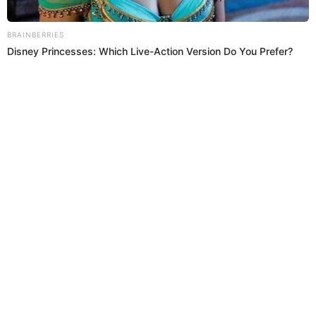
Directora de contenidos de ProTV contó que la dupla con La
Carlota conquista al público en "Mande quien mande".
Mande quien mande
Omar Lozano
21 Ene 2026 | 16:49 h
Rebeca Escribens IMPACTA al enviar MENSAJE a
Laura Huarcayo tras no ser la conductora de
'MQM': "No hay nada..."
Rebeca Escribens sorprendió y dejó en shock a todos sus