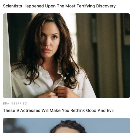
Tula Rodríguez: "Estoy feliz de haber vuelto a
América Televisión"
Conductora Tula Rodríguez se sumó al elenco de 'Mande quien
mande' junto a Laura Huarcayo y la Carlota.
Tula Rodríguez
Omar Lozano
05 Mar 2026 | 9:43 h
Laura Huarcayo protagoniza TENSO momento EN
VIVO con exchicos realities: “Después de 10