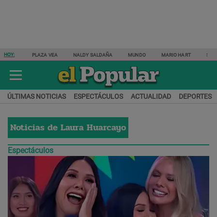
HOY:
PLAZA VEA
NALDY SALDAÑA
MUNDO
MARIO HART
SAM
ÚLTIMAS NOTICIAS
ESPECTÁCULOS
ACTUALIDAD
DEPORTES
Noticias de
Laura Huarcayo
Espectáculos