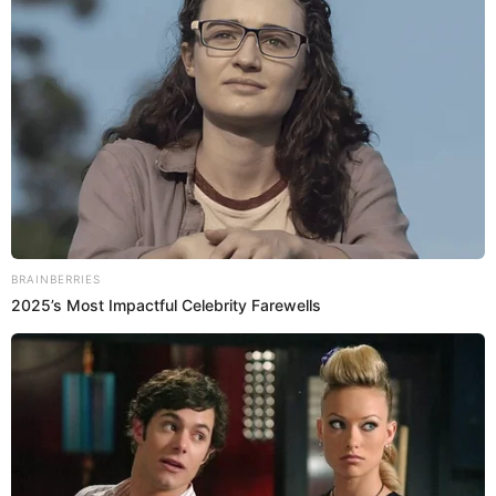
años...”
Los exintegrantes de 'Bienvenida la Tarde' regresaron a la pantalla
chica para enfrentarse a 'Esto es Guerra' y 'Combate. Durante la
competencia, Laura Huarcayo le hizo el parche a sus competidores
por no ganar.
Laura Huarcayo
Estefani Hoyos