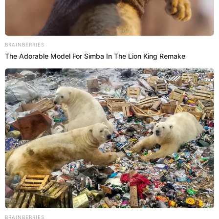
20 May 2026 | 10:10 h
Laura Huarcayo pasa VERGONZOSO MOMENTO tras
DESPLANTE de actriz mexicana EN VIVO
Laura Huarcayo quiso darle una muestra de amor a la actriz
mexicana, pero la intérprete la rechazó en pleno programa en vivo.
Laura Huarcayo
Brenda Quiroz
04 May 2026 | 18:47 h