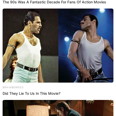
30 Ene 2026 | 16:43 h
Laura Huarcayo DEJA EN SHOCK al coquetear EN
VIVO con integrante de Axé Bahía y él tiene
INESPERADA REACCIÓN
Durante sus coqueteos con Jociney Barbosa, reconocido
integrante del grupo musical Axé Bahía, Laura Huarcayo dejó en
claro que se encuentra soltera.
Laura Huarcayo
Estefani Hoyos