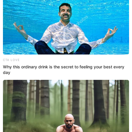
25 Ene 2026 | 12:02 h
¿Laura Huarcayo SERRUCHÓ a Rebeca Escribens?
Exponen LA VERDAD detrás de su ingreso a
'Mande Quien Mande': "No tenía idea..."