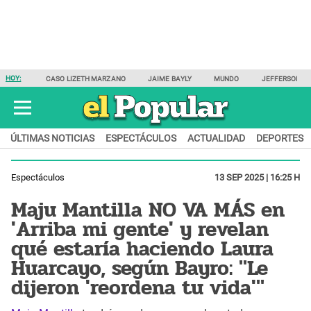
HOY:
CASO LIZETH MARZANO
JAIME BAYLY
MUNDO
JEFFERSON F
ÚLTIMAS NOTICIAS
ESPECTÁCULOS
ACTUALIDAD
DEPORTES
Espectáculos
13 SEP 2025 | 16:25 H
Maju Mantilla NO VA MÁS en
'Arriba mi gente' y revelan
qué estaría haciendo Laura
Huarcayo, según Bayro: "Le
dijeron 'reordena tu vida'"