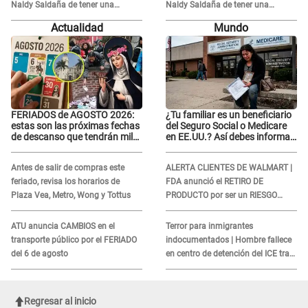
Naldy Saldaña de tener una
Naldy Saldaña de tener una
relación con él y otros integrantes
relación con él y otros integrantes
Actualidad
Mundo
FERIADOS de AGOSTO 2026:
¿Tu familiar es un beneficiario
estas son las próximas fechas
del Seguro Social o Medicare
de descanso que tendrán miles
en EE.UU.? Así debes informar
de peruanos
sobre su muerte para EVITAR
COBROS
Antes de salir de compras este
ALERTA CLIENTES DE WALMART |
feriado, revisa los horarios de
FDA anunció el RETIRO DE
Plaza Vea, Metro, Wong y Tottus
PRODUCTO por ser un RIESGO
MORTAL para consumidores: ¿Cuál
es?
ATU anuncia CAMBIOS en el
Terror para inmigrantes
transporte público por el FERIADO
indocumentados | Hombre fallece
del 6 de agosto
en centro de detención del ICE tras
sufrir una "emergencia médica"
Regresar al inicio