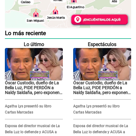
Lo más reciente
Lo último
Espectáculos
Óscar Custodio, dueño de La
Óscar Custodio, dueño de La
Bella Luz, PIDE PERDÓN a
Bella Luz, PIDE PERDÓN a
Naldy Saldaña, pero exponen
Naldy Saldaña, pero exponen
audio donde le reclama por
audio donde le reclama por
VIDEOS: "No hay necesidad de
VIDEOS: "No hay necesidad de
Agatha Lys presentó su libro
Agatha Lys presentó su libro
grabar"
grabar"
Cartas Marcadas
Cartas Marcadas
Esposa del director musical de La
Esposa del director musical de La
Bella Luz lo defiende y ACUSA a
Bella Luz lo defiende y ACUSA a