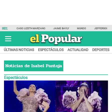
HOY:
CASO LIZETH MARZANO
JAIME BAYLY
MUNDO
JEFFERSON F
ÚLTIMAS NOTICIAS
ESPECTÁCULOS
ACTUALIDAD
DEPORTES
Noticias de
Isabel Pantoja
Espectáculos