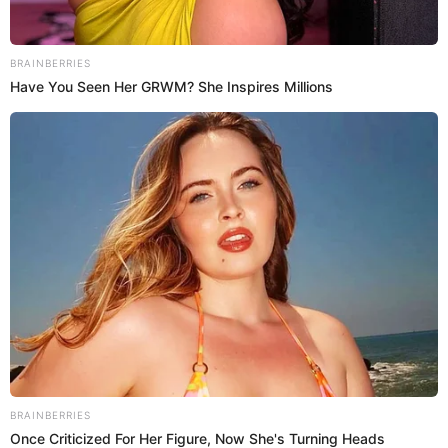
“2 pies izquierdos” en el baile y “no suma” en reality.
Giannina Luján
Juana Aspilcueta
28 Ago 2021 | 17:13 h
Allison Pastor: Giannina Luján sobre Gisela
Valcárcel: “La vaca ya no se acuerda cuando fue
ternera”
La amiga de Allison Pastor, Giannina Luján, salió en defensa de la
pareja de Erick Elera y arremetió contra Gisela Valcárcel por