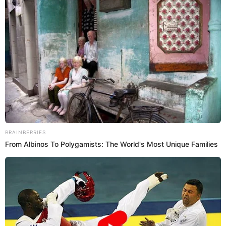
24 Ago 2021 | 16:21 h
Allison Pastor: Giannina Luján defiende a esposa
de Erick Elera y manda indirecta a Gisela
Valcárcel
Modelo se pronunció en las redes sociales sobre polémica
confrontación entre esposa de Erick Elera y conductora de “Reinas
del show”.
Giannina Luján
Espectáculos El Popular