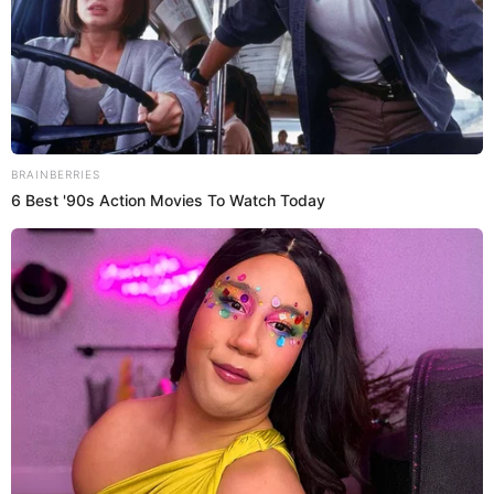
imagen.
Giannina Luján
Juana Aspilcueta
10 Sep 2021 | 16:03 h
Giannina Luján le 'baja el dedo' a Tilsa como
jurado en Reinas del show: “No sabe nada de
baile”
¡Se manda con todo! Giannina Luján afirmó que Tilsa Lozano tiene