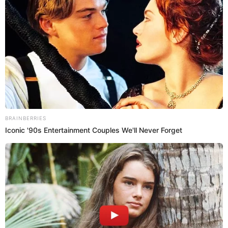
24 Ene 2019 | 18:00 h
Instagram: ¡Indignada! Gianina Luján responde así
a sus detractores tras cambio de look [VIDEO]
Un video colgado en Instagram por la modelo Giannina Luján
generó preocupación en sus seguidores.
Válgame Dios
El Popular