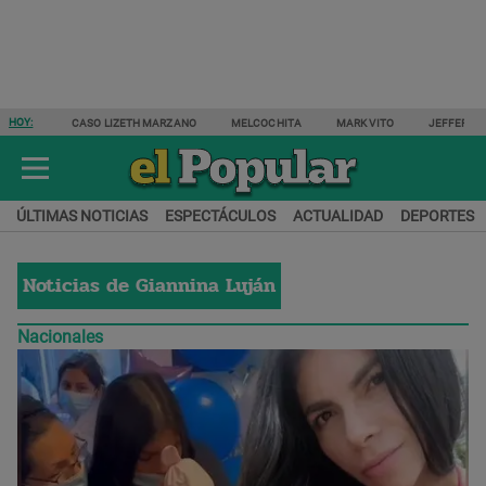
HOY:
CASO LIZETH MARZANO
MELCOCHITA
MARK VITO
JEFFERSO
ÚLTIMAS NOTICIAS
ESPECTÁCULOS
ACTUALIDAD
DEPORTES
Noticias de
Giannina Luján
Nacionales