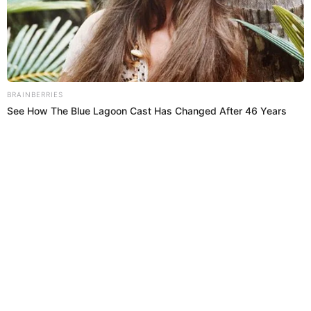
17 Jul 2018 | 17:15 h
El artista del año: Génesis Tapia no le hace caso a
Giannina Luján
La ex chica reality Génesis Tapia, participante de "El artista del año",
no se quedó callada y le respondió a modelo Giannina Luján.
El Artista del Año
El Popular