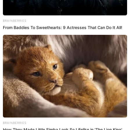
05 Oct 2019 | 11:15 h
Giannina Luján sobre reconciliación de Silvia
Cornejo con su pareja: “Hay que quererse más”
La sexy modelo Giannia Luján criticó a la conductora Silvia Cornejo
por organizar fiesta a su pareja Jean Paul, quien fue ampayado
besándose con otra mujer.
Silvia Cornejo
El Popular