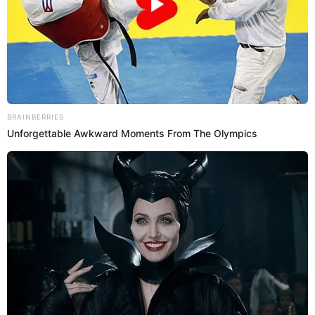
03 Dic 2019 | 10:30 h
Giannina Luján sobre Tilsa Lozano: “Le gustan los
juguetes usados”
Giannina Luján arremete contra Tilsa Lozano por salidas con ex
novio de Olinda Castañeda.
Tilsa Lozano
El Popular