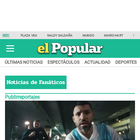
HOY:
PLAZA VEA
NALDY SALDAÑA
MUNDO
MARIO HART
SAM
ÚLTIMAS NOTICIAS
ESPECTÁCULOS
ACTUALIDAD
DEPORTES
Noticias de
Fanáticos
Publirreportajes